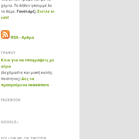
χέρια. Το δήθεν γκουρμέ δε
το θέμε.
Γουστάρζ;
Στείλε κι
εσύ!
RSS - Άρθρα
ΓΡΑΨΟΥ
Κλικ για να υπογράψεις με
αίμα
(δεχόμαστε και ρακή καλής
ποιότητος)
Δες τα
προηγούμενα newsletters
FACEBOOK
GOOGLE+
FOLLOW ME ON TWITTER