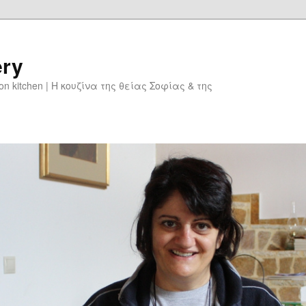
ery
don kitchen | Η κουζίνα της θείας Σοφίας & της