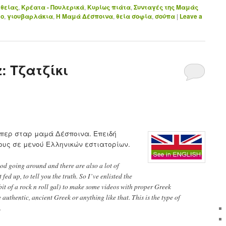
 θείας
,
Κρέατα - Πουλερικά
,
Κυρίως πιάτα
,
Συνταγές της Μαμάς
εο
,
γιουβαρλάκια
,
Η Μαμά Δέσποινα
,
θεία σοφία
,
σούπα
|
Leave a
: Tζατζίκι
ύπερ σταρ μαμά Δέσποινα. Επειδή
υς σε μενού Ελληνικών εστιατορίων.
ood going around and there are also a lot of
fed up, to tell you the truth. So I’ve enlisted the
t of a rock n roll gal) to make some videos with proper Greek
authentic, ancient Greek or anything like that. This is the type of
.