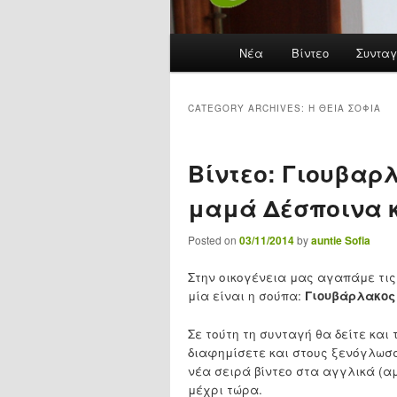
Main menu
Νέα
Skip to primary content
Skip to secondary content
Βίντεο
Συνταγ
CATEGORY ARCHIVES:
H ΘΕΊΑ ΣΟΦΊΑ
Βίντεο: Γιουβαρ
μαμά Δέσποινα κ
Posted on
03/11/2014
by
auntie Sofia
Στην οικογένεια μας αγαπάμε τις
μία είναι η σούπα:
Γιουβάρλακος
Σε τούτη τη συνταγή θα δείτε και
διαφημίσετε και στους ξενόγλωσ
νέα σειρά βίντεο στα αγγλικά (α
μέχρι τώρα.