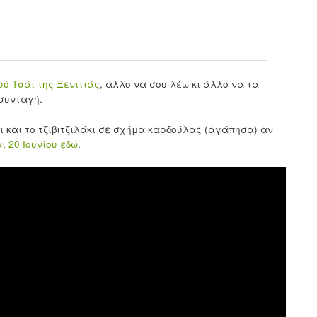
ρό Τσάι της Ξενιτιάς
, άλλο να σου λέω κι άλλο να τα
 συνταγή.
άι και το τζιβιτζιλάκι σε σχήμα καρδούλας (αγάπησα) αν
ρι 20 Ιουνίου εδώ
.