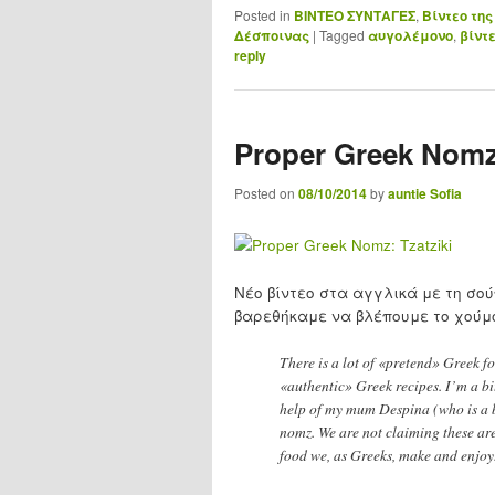
Posted in
ΒΙΝΤΕΟ ΣΥΝΤΑΓΕΣ
,
Βίντεο της
Δέσποινας
|
Tagged
αυγολέμονο
,
βίντ
reply
Proper Greek Nomz
Posted on
08/10/2014
by
auntie Sofia
Νέο βίντεο στα αγγλικά με τη σο
βαρεθήκαμε να βλέπουμε το χούμο
There is a lot of «pretend» Greek f
«authentic» Greek recipes. I’m a bit 
help of my mum Despina (who is a bi
nomz. We are not claiming these are 
food we, as Greeks, make and enjoy