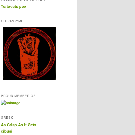
Τα tweets μου
ΣΤΗΡΊΖΟΥΜΕ
PROUD MEMBER OF
GREEK
As Crisp As It Gets
cibusi