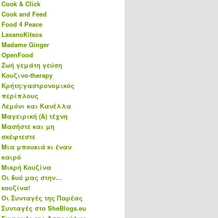
Cook & Click
Cook and Feed
Food 4 Peace
LaxanoKitsos
Madame Ginger
OpenFood
Ζωή γεμάτη γεύση
Κουζινο-therapy
Κρήτη:γαστρονομικός
περίπλους
Λεμόνι και Κανέλλα
Μαγειρική (&) τέχνη
Μασήστε και μη
σκέφτεστε
Μια μπουκιά κι έναν
καιρό
Μικρή Κουζίνα
Οι δυό μας στην…
κουζίνα!
Οι Συνταγές της Παρέας
Συνταγές στο SheBlogs.eu