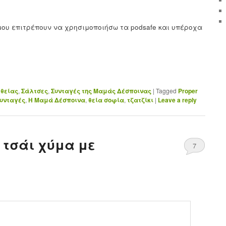
μου επιτρέπουν να χρησιμοποιήσω τα podsafe και υπέροχα
 θείας
,
Σάλτσες
,
Συνταγές της Μαμάς Δέσποινας
|
Tagged
Proper
συνταγές
,
Η Μαμά Δέσποινα
,
θεία σοφία
,
τζατζίκι
|
Leave a reply
 τσάι χύμα με
7