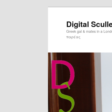
Digital Scull
Greek gal & mates in a Lon
παρέας