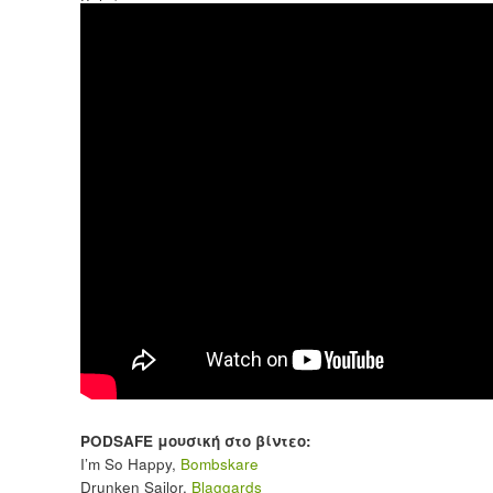
PODSAFE μουσική στο βίντεο:
I’m So Happy,
Bombskare
Drunken Sailor,
Blaggards