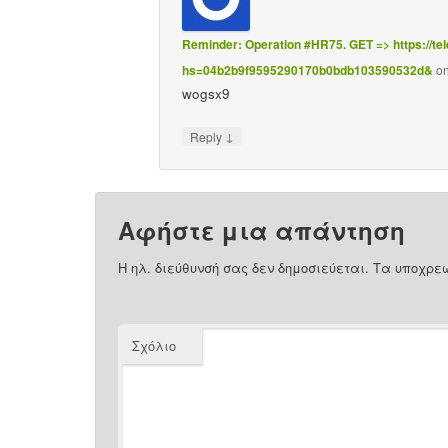
Reminder: Operation #HR75. GET => https://tel
hs=04b2b9f9595290170b0bdb103590532d&
o
wogsx9
↓
Reply
Αφήστε μια απάντηση
Η ηλ. διεύθυνσή σας δεν δημοσιεύεται.
Τα υποχρεω
Σχόλιο