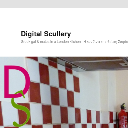
Digital Scullery
Greek gal & mates in a London kitchen | Η κουζίνα της θείας Σοφ