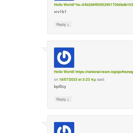
Hello World!*hs=04b2b9f9595290170b0bdb10
xrv1b1
↓
Reply
Hello World! https://national-team.top/go/
on
18/07/2023 at 3:23 πμ
said:
bpl0cy
↓
Reply