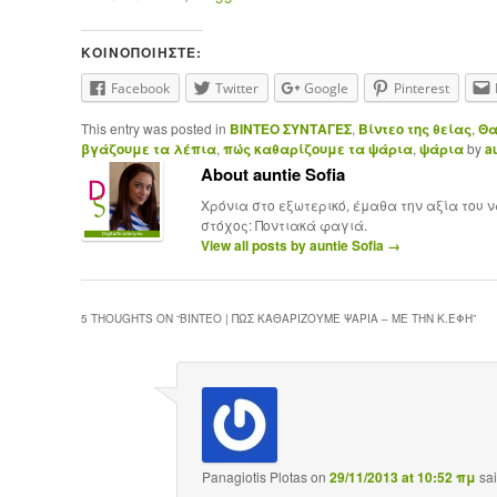
ΚΟΙΝΟΠΟΙΉΣΤΕ:
Facebook
Twitter
Google
Pinterest
This entry was posted in
ΒΙΝΤΕΟ ΣΥΝΤΑΓΕΣ
,
Βίντεο της θείας
,
Θα
βγάζουμε τα λέπια
,
πώς καθαρίζουμε τα ψάρια
,
ψάρια
by
a
About auntie Sofia
Χρόνια στο εξωτερικό, έμαθα την αξία του 
στόχος: Ποντιακά φαγιά.
View all posts by auntie Sofia
→
5 THOUGHTS ON “
ΒΙΝΤΕΟ | ΠΏΣ ΚΑΘΑΡΊΖΟΥΜΕ ΨΆΡΙΑ – ΜΕ ΤΗΝ Κ.ΈΦΗ
”
Panagiotis Plotas
on
29/11/2013 at 10:52 πμ
sai