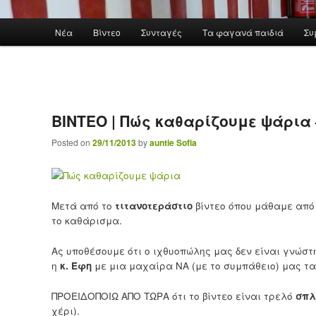
Main menu
Νέα
Βίντεο
Συνταγές
Τα φαγανά παιδιά
Συ
Skip to primary content
ΒΙΝΤΕΟ | Πώς καθαρίζουμε ψάρια 
Posted on
29/11/2013
by
auntie Sofia
Μετά από το
τιτανοτεράστιο
βίντεο όπου μάθαμε από
το καθάρισμα.
Ας υποθέσουμε ότι ο ιχθυοπώλης μας δεν είναι γνώστη
η
κ. Έφη
με μια μαχαίρα ΝΑ (με το συμπάθειο) μας τα
ΠΡΟΕΙΔΟΠΟΙΩ ΑΠΟ ΤΩΡΑ ότι το βίντεο είναι τρελό
σπλ
χέρι).