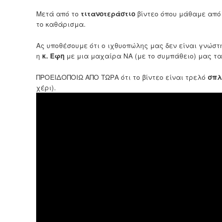
Μετά από το
τιτανοτεράστιο
βίντεο όπου μάθαμε από
το καθάρισμα.
Ας υποθέσουμε ότι ο ιχθυοπώλης μας δεν είναι γνώστη
η
κ. Έφη
με μια μαχαίρα ΝΑ (με το συμπάθειο) μας τα
ΠΡΟΕΙΔΟΠΟΙΩ ΑΠΟ ΤΩΡΑ ότι το βίντεο είναι τρελό
σπλ
χέρι).