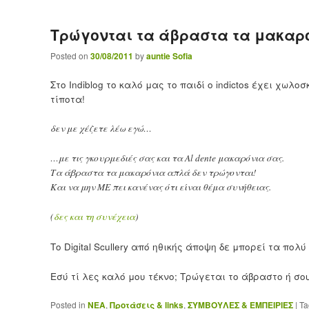
Τρώγονται τα άβραστα τα μακαρ
Posted on
30/08/2011
by
auntie Sofia
Στο Indiblog το καλό μας το παιδί ο indictos έχει χωλ
τίποτα!
δεν με χέζετε λέω εγώ…
…με τις γκουρμεδιές σας και τα Al dente μακαρόνια σας.
Τα άβραστα τα μακαρόνια απλά δεν τρώγονται!
Και να μην ΜΕ πει κανένας ότι είναι θέμα συνήθειας.
(
δες και τη συνέχεια
)
Το Digital Scullery από ηθικής άποψη δε μπορεί τα π
Εσύ τί λες καλό μου τέκνο; Τρώγεται το άβραστο ή σο
Posted in
ΝΕΑ
,
Προτάσεις & links
,
ΣΥΜΒΟΥΛΕΣ & ΕΜΠΕΙΡΙΕΣ
|
Ta