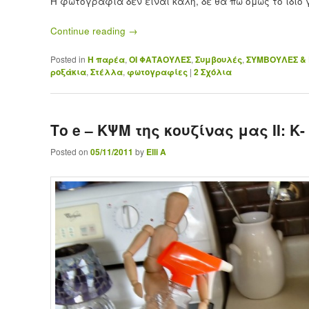
Η φωτογραφία δεν είναι καλή, δε θα πω όμως το ίδιο 
Continue reading
→
Posted in
Η παρέα
,
ΟΙ ΦΑΤΑΟΥΛΕΣ
,
Συμβουλές
,
ΣΥΜΒΟΥΛΕΣ & 
ροξάκια
,
Στέλλα
,
φωτογραφίες
|
2
Σχόλια
Το e – ΚΨΜ της κουζίνας μας II: Κ
Posted on
05/11/2011
by
Elli A