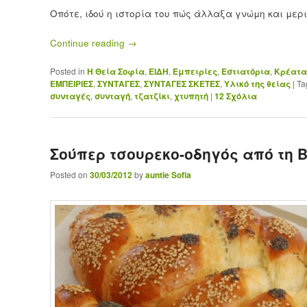
Οπότε, ιδού η ιστορία του πώς άλλαξα γνώμη και μερ
Continue reading
→
Posted in
H Θεία Σοφία
,
ΕΙΔΗ
,
Εμπειρίες
,
Εστιατόρια
,
Κρέατα
ΕΜΠΕΙΡΙΕΣ
,
ΣΥΝΤΑΓΕΣ
,
ΣΥΝΤΑΓΕΣ ΣΚΕΤΕΣ
,
Υλικό της θείας
|
Ta
συνταγές
,
συνταγή
,
τζατζίκι
,
χτυπητή
|
12
Σχόλια
Σούπερ τσουρεκο-οδηγός από τη Β
Posted on
30/03/2012
by
auntie Sofia