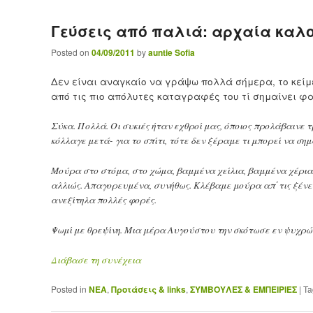
Γεύσεις από παλιά: αρχαία καλοκα
Posted on
04/09/2011
by
auntie Sofia
Δεν είναι αναγκαίο να γράψω πολλά σήμερα, το κείμενο
από τις πιο απόλυτες καταγραφές του τί σημαίνει φ
Σύκα. Πολλά. Οι συκιές ήταν εχθροί μας, όποιος προλάβαινε 
κόλλαγε μετά- για το σπίτι, τότε δεν ξέραμε τι μπορεί να σημαί
Μούρα στο στόμα, στο χώμα, βαμμένα χείλια, βαμμένα χέρια,
αλλιώς. Απαγορευμένα, συνήθως. Κλέβαμε μούρα απ΄τις ξένες. 
ανεξίτηλα πολλές φορές.
Ψωμί με θρεψίνη. Μια μέρα Αυγούστου την σκότωσε εν ψυχρ
Διάβασε τη συνέχεια
Posted in
ΝΕΑ
,
Προτάσεις & links
,
ΣΥΜΒΟΥΛΕΣ & ΕΜΠΕΙΡΙΕΣ
|
Ta