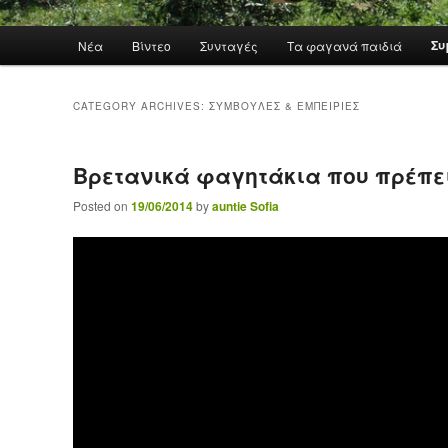
Main menu
Συ
Νέα
Βίντεο
Συνταγές
Τα φαγανά παιδιά
Skip to primary content
Skip to secondary content
CATEGORY ARCHIVES:
ΣΥΜΒΟΥΛΕΣ & ΕΜΠΕΙΡΙΕΣ
Βρετανικά φαγητάκια που πρέπει
Posted on
19/06/2014
by
auntie Sofia