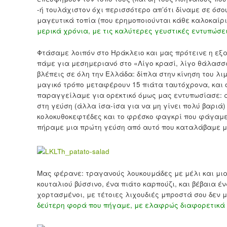
-ή τουλάχιστον όχι περισσότερο απ’ότι δίναμε σε όσ
μαγευτικά τοπία (που ερημοποιούνται κάθε καλοκαίρι
μερικά χρόνια, με τις καλύτερες γευστικές εντυπώσει
Φτάσαμε λοιπόν στο Ηράκλειο και μας πρότεινε η εξα
πάμε για μεσημεριανό στο «Λίγο κρασί, λίγο θάλασσ
βλέπεις σε όλη την Ελλάδα: δίπλα στην κίνηση του λ
μαγικό τρόπο μεταφέρουν 15 πιάτα ταυτόχρονα, και 
παραγγείλαμε για ορεκτικό όμως μας εντυπωσίασε: α
στη γεύση (άλλα ίσα-ίσα για να μη γίνει πολύ βαριά)
κολοκυθοκεφτέδες και το φρέσκο φαγκρί που φάγαμε.
πήραμε μια πρώτη γεύση από αυτό που καταλάβαμε μετ
Μας φέρανε: τραγανούς λουκουμάδες με μέλι και μι
κουταλιού βύσσινο, ένα πιάτο καρπούζι, και βέβαια έ
χορτασμένοι, με τέτοιες λιχουδιές μπροστά σου δεν 
δεύτερη φορά που πήγαμε, με ελαφρώς διαφορετικά