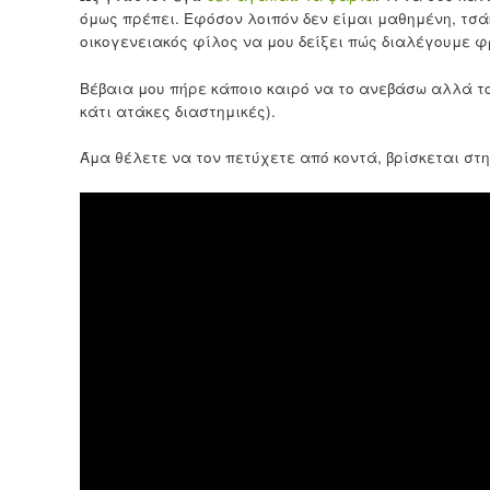
όμως πρέπει. Εφόσον λοιπόν δεν είμαι μαθημένη, τσά
οικογενειακός φίλος να μου δείξει πώς διαλέγουμε φ
Βέβαια μου πήρε κάποιο καιρό να το ανεβάσω αλλά το
κάτι ατάκες διαστημικές).
Άμα θέλετε να τον πετύχετε από κοντά, βρίσκεται στ