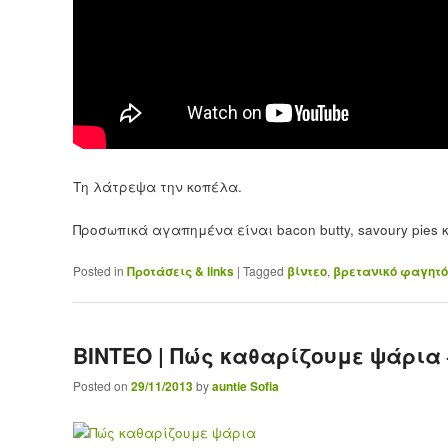
Τη λάτρεψα την κοπέλα.
Προσωπικά αγαπημένα είναι bacon butty, savoury pies κ
Posted in
Προτάσεις & links
|
Tagged
βίντεο
,
βρετανικό φαγητό
ΒΙΝΤΕΟ | Πώς καθαρίζουμε ψάρια 
Posted on
29/11/2013
by
auntie Sofia