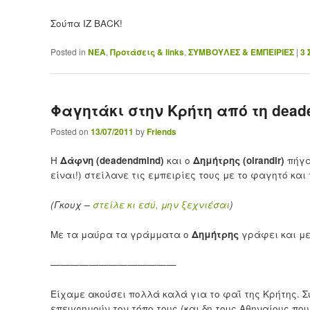
Σούπα IZ BACK!
Posted in
ΝΕΑ
,
Προτάσεις & links
,
ΣΥΜΒΟΥΛΕΣ & ΕΜΠΕΙΡΙΕΣ
|
3
Φαγητάκι στην Κρήτη από τη deade
Posted on
13/07/2011
by
Friends
Η
Δάφνη (deadendmind)
και ο
Δημήτρης (olrandir)
πήγα
είναι!) στείλανε τις εμπειρίες τους με το φαγητό κα
(Γκουχ –
στείλε κι εσύ, μην ξεχνιέσαι
)
Με τα μαύρα τα γράμματα ο
Δημήτρης
γράφει και μ
—————————————
Είχαμε ακούσει πολλά καλά για το φαΐ της Κρήτης. Σ
επευφημούν τον τόπο τους (και δη τους Αθηναίους που