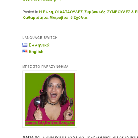
Posted in
Η Έλλη
,
ΟΙ ΦΑΤΑΟΥΛΕΣ
,
Συμβουλές
,
ΣΥΜΒΟΥΛΕΣ & Ε
Καθαριότητα
,
Μικρόβια
|
5
Σχόλια
LANGUAGE SWITCH
Ελληνικά
English
ΜΠΕΣ ΣΤΟ ΠΑΡΑΣΥΝΘΗΜΑ
ΦΑΓΙΑ
που τρώμε και με τα χέρια. Το δήθεν γκουρμέ δε το θέμ