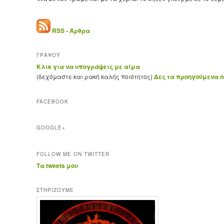
RSS - Άρθρα
ΓΡΑΨΟΥ
Κλικ για να υπογράψεις με αίμα
(δεχόμαστε και ρακή καλής ποιότητος)
Δες τα προηγούμενα ne
FACEBOOK
GOOGLE+
FOLLOW ME ON TWITTER
Τα tweets μου
ΣΤΗΡΊΖΟΥΜΕ