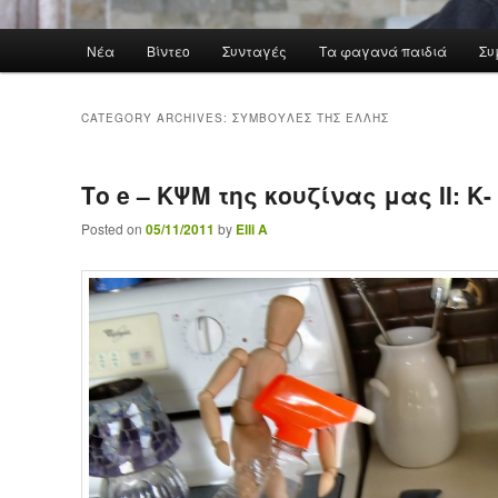
Main menu
Νέα
Βίντεο
Συνταγές
Τα φαγανά παιδιά
Συ
Skip to primary content
Skip to secondary content
CATEGORY ARCHIVES:
ΣΥΜΒΟΥΛΈΣ ΤΗΣ ΈΛΛΗΣ
Το e – ΚΨΜ της κουζίνας μας II: Κ
Posted on
05/11/2011
by
Elli A