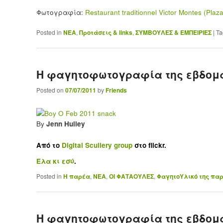
Φωτογραφία:
Restaurant traditionnel Victor Montes (Plaz
Posted in
ΝΕΑ
,
Προτάσεις & links
,
ΣΥΜΒΟΥΛΕΣ & ΕΜΠΕΙΡΙΕΣ
|
Ta
Η φαγητοφωτογραφία της εβδομ
Posted on
07/07/2011
by
Friends
By
Jenn Hulley
Από το
Digital Scullery group
στο flickr.
Έλα κι εσύ
.
Posted in
Η παρέα
,
ΝΕΑ
,
ΟΙ ΦΑΤΑΟΥΛΕΣ
,
ΦαγητοΥλικό της πα
Η φαγητοφωτογραφία της εβδομ