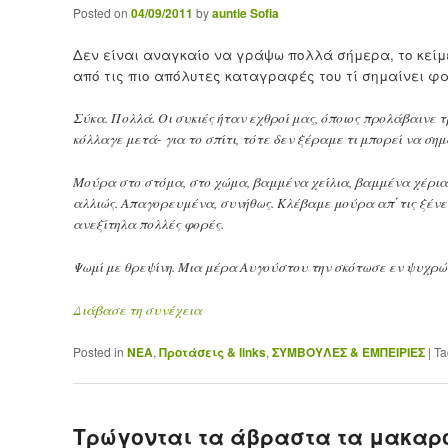
Posted on
04/09/2011
by
auntie Sofia
Δεν είναι αναγκαίο να γράψω πολλά σήμερα, το κείμενο
από τις πιο απόλυτες καταγραφές του τί σημαίνει φ
Σύκα. Πολλά. Οι συκιές ήταν εχθροί μας, όποιος προλάβαινε 
κόλλαγε μετά- για το σπίτι, τότε δεν ξέραμε τι μπορεί να σημαί
Μούρα στο στόμα, στο χώμα, βαμμένα χείλια, βαμμένα χέρια,
αλλιώς. Απαγορευμένα, συνήθως. Κλέβαμε μούρα απ΄τις ξένες. 
ανεξίτηλα πολλές φορές.
Ψωμί με θρεψίνη. Μια μέρα Αυγούστου την σκότωσε εν ψυχρ
Διάβασε τη συνέχεια
Posted in
ΝΕΑ
,
Προτάσεις & links
,
ΣΥΜΒΟΥΛΕΣ & ΕΜΠΕΙΡΙΕΣ
|
Ta
Τρώγονται τα άβραστα τα μακαρ