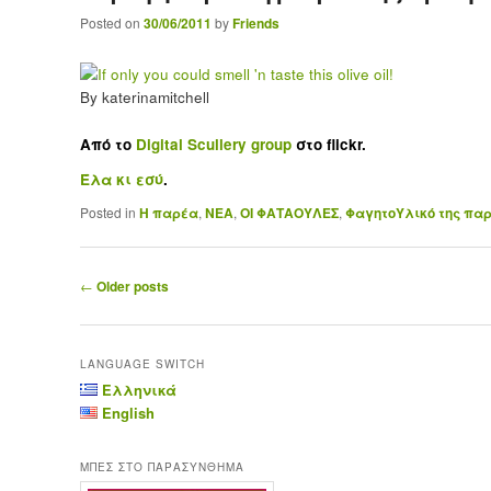
Posted on
30/06/2011
by
Friends
By katerinamitchell
Από το
Digital Scullery group
στο flickr.
Έλα κι εσύ
.
Posted in
Η παρέα
,
ΝΕΑ
,
ΟΙ ΦΑΤΑΟΥΛΕΣ
,
ΦαγητοΥλικό της πα
Post navigation
←
Older posts
LANGUAGE SWITCH
Ελληνικά
English
ΜΠΕΣ ΣΤΟ ΠΑΡΑΣΥΝΘΗΜΑ