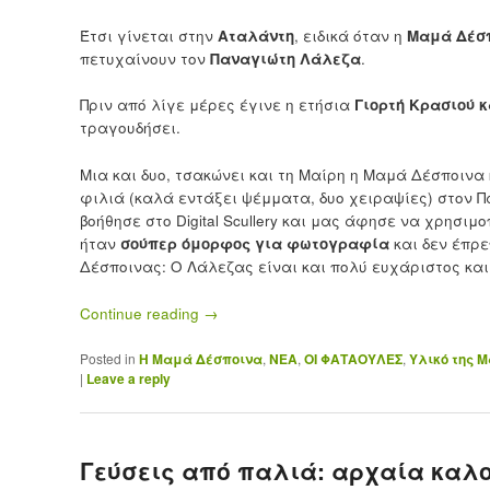
Έτσι γίνεται στην
Αταλάντη
, ειδικά όταν η
Μαμά Δέσ
πετυχαίνουν τον
Παναγιώτη Λάλεζα
.
Πριν από λίγε μέρες έγινε η ετήσια
Γιορτή Κρασιού 
τραγουδήσει.
Μια και δυο, τσακώνει και τη Μαίρη η Μαμά Δέσποινα
φιλιά (καλά εντάξει ψέμματα, δυο χειραψίες) στον Π
βοήθησε στο Digital Scullery και μας άφησε να χρησιμ
ήταν
σούπερ όμορφος για φωτογραφία
και δεν έπρε
Δέσποινας: Ο Λάλεζας είναι και πολύ ευχάριστος και
Continue reading
→
Posted in
Η Μαμά Δέσποινα
,
ΝΕΑ
,
ΟΙ ΦΑΤΑΟΥΛΕΣ
,
Υλικό της 
|
Leave a reply
Γεύσεις από παλιά: αρχαία καλοκα