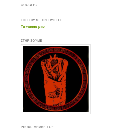
GOOGLE+
FOLLOW ME ON TWITTER
Τα tweets μου
ΣΤΗΡΊΖΟΥΜΕ
PROUD MEMBER OF