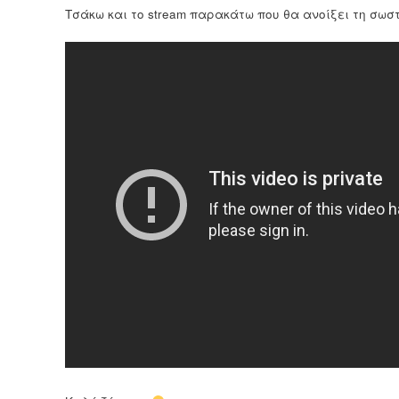
Τσάκω και το stream παρακάτω που θα ανοίξει τη σωσ