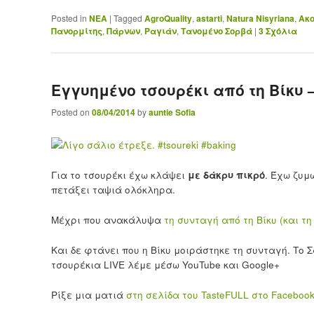
Posted in
ΝΕΑ
|
Tagged
AgroQuality
,
astarti
,
Natura Nisyriana
,
Ακ
Πανορμίτης
,
Πάρνων
,
Ραγιάν
,
Τανομένο Σορβά
|
3
Σχόλια
Εγγυημένο τσουρέκι από τη Βίκυ –
Posted on
08/04/2014
by
auntie Sofia
Για το τσουρέκι έχω κλάψει
με δάκρυ πικρό
. Έχω ζυμ
πετάξει ταψιά ολόκληρα.
Μέχρι που ανακάλυψα
τη συνταγή από τη Βίκυ (και τη
Και δε φτάνει που η Βίκυ μοιράστηκε τη συνταγή. Το 
τσουρέκια LIVE λέμε μέσω YouTube και Google+
Ρίξε μια ματιά
στη σελίδα του TasteFULL στο Faceboo