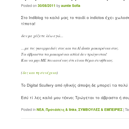
Posted on
30/08/2011
by
auntie Sofia
Στο Indiblog το καλό μας το παιδί ο indictos έχει χωλ
τίποτα!
δεν με χέζετε λέω εγώ…
…με τις γκουρμεδιές σας και τα Al dente μακαρόνια σας.
Τα άβραστα τα μακαρόνια απλά δεν τρώγονται!
Και να μην ΜΕ πει κανένας ότι είναι θέμα συνήθειας.
(
δες και τη συνέχεια
)
Το Digital Scullery από ηθικής άποψη δε μπορεί τα π
Εσύ τί λες καλό μου τέκνο; Τρώγεται το άβραστο ή σο
Posted in
ΝΕΑ
,
Προτάσεις & links
,
ΣΥΜΒΟΥΛΕΣ & ΕΜΠΕΙΡΙΕΣ
|
Ta