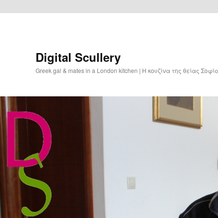
Digital Scullery
Greek gal & mates in a London kitchen | Η κουζίνα της θείας Σοφ