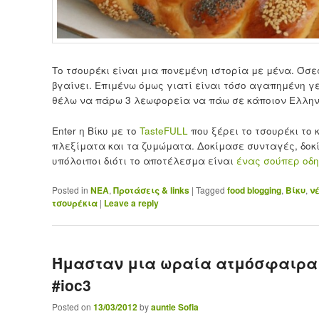
Το τσουρέκι είναι μια πονεμένη ιστορία με μένα. Όσ
βγαίνει. Επιμένω όμως γιατί είναι τόσο αγαπημένη γε
θέλω να πάρω 3 λεωφορεία να πάω σε κάποιον Ελληνι
Enter η Βίκυ με το
TasteFULL
που ξέρει το τσουρέκι το
πλεξίματα και τα ζυμώματα. Δοκίμασε συνταγές, δοκ
υπόλοιποι διότι το αποτέλεσμα είναι
ένας σούπερ οδη
Posted in
ΝΕΑ
,
Προτάσεις & links
|
Tagged
food blogging
,
Βίκυ
,
ν
τσουρέκια
|
Leave a reply
Ήμασταν μια ωραία ατμόσφαιρα σ
#ioc3
Posted on
13/03/2012
by
auntie Sofia