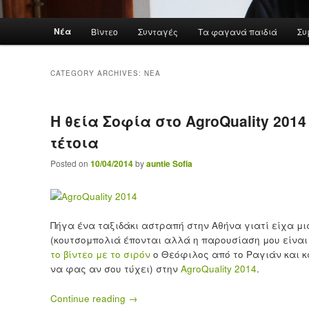
Main menu
Νέα
Βίντεο
Συνταγές
Τα φαγανά παιδιά
Συ
Skip to primary content
Skip to secondary content
CATEGORY ARCHIVES:
ΝΕΑ
Η θεία Σοφία στο AgroQuality 201
τέτοια
Posted on
10/04/2014
by
auntie Sofia
Πήγα ένα ταξιδάκι αστραπή στην Αθήνα γιατί είχα μ
(κουτσομπολιά έπονται αλλά η παρουσίαση μου είνα
το βίντεο με το σιρόν
ο Θεόφιλος από το Ραγιάν και κ
να φας αν σου τύχει) στην
AgroQuality 2014
.
Continue reading
→