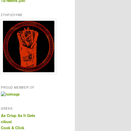
Τα tweets μου
ΣΤΗΡΊΖΟΥΜΕ
PROUD MEMBER OF
GREEK
As Crisp As It Gets
cibusi
Cook & Click