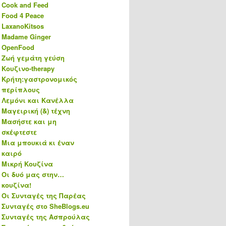
Cook and Feed
Food 4 Peace
LaxanoKitsos
Madame Ginger
OpenFood
Ζωή γεμάτη γεύση
Κουζινο-therapy
Κρήτη:γαστρονομικός
περίπλους
Λεμόνι και Κανέλλα
Μαγειρική (&) τέχνη
Μασήστε και μη
σκέφτεστε
Μια μπουκιά κι έναν
καιρό
Μικρή Κουζίνα
Οι δυό μας στην…
κουζίνα!
Οι Συνταγές της Παρέας
Συνταγές στο SheBlogs.eu
Συνταγές της Ασπρούλας