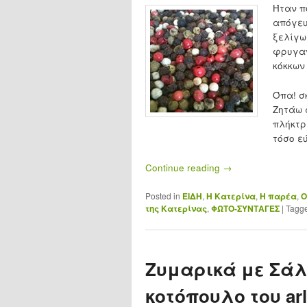
Ή
ταν π
απόγευ
ξελίγωσ
φρυγαν
κόκκων
Όπα! σ
Ζητάω 
πλήκτρα
τόσο ε
Continue reading
→
Posted in
ΕΙΔΗ
,
Η Κατερίνα
,
Η παρέα
,
Ο
της Κατερίνας
,
ΦΩΤΟ-ΣΥΝΤΑΓΕΣ
|
Tagg
Ζυμαρικά με Σάλ
κοτόπουλο του arl