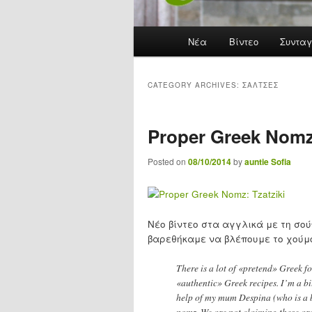
Main menu
Νέα
Skip to primary content
Skip to secondary content
Βίντεο
Συνταγ
CATEGORY ARCHIVES:
ΣΆΛΤΣΕΣ
Proper Greek Nomz
Posted on
08/10/2014
by
auntie Sofia
Νέο βίντεο στα αγγλικά με τη σο
βαρεθήκαμε να βλέπουμε το χούμο
There is a lot of «pretend» Greek f
«authentic» Greek recipes. I’m a bit 
help of my mum Despina (who is a bi
nomz. We are not claiming these are 