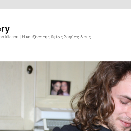
ery
don kitchen | Η κουζίνα της θείας Σοφίας & της