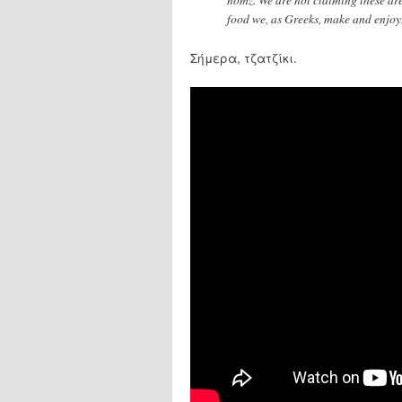
food we, as Greeks, make and enjoy
Σήμερα, τζατζίκι.