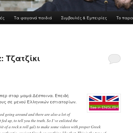
ές
Τα φαγανά παιδιά
Συμβουλές & Εμπειρίες
Το παρα
: Tζατζίκι
ύπερ σταρ μαμά Δέσποινα. Επειδή
υς σε μενού Ελληνικών εστιατορίων.
ood going around and there are also a lot of
fed up, to tell you the truth. So I’ve enlisted the
t of a rock n roll gal) to make some videos with proper Greek
authentic, ancient Greek or anything like that. This is the type of