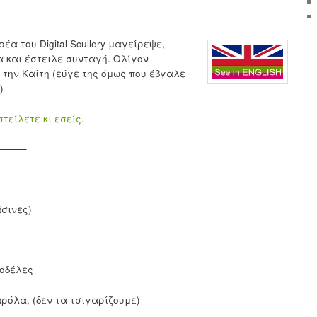
α του Digital Scullery μαγείρεψε,
και έστειλε συνταγή. Ολίγον
 την Καίτη (εύγε της όμως που έβγαλε
)
στείλετε κι εσείς
.
——–
άσινες)
ροδέλες
ρόλα, (δεν τα τσιγαρίζουμε)