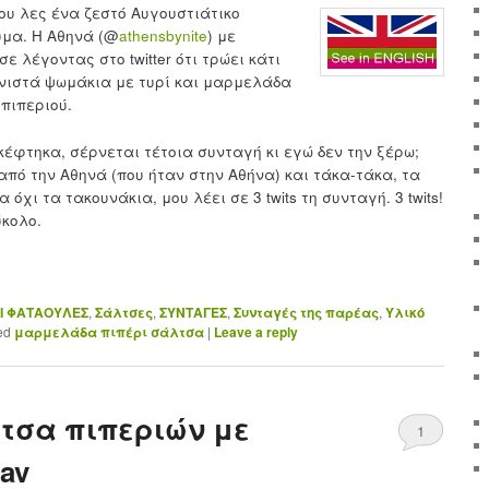
ου λες ένα ζεστό Αυγουστιάτικο
μα. Η Αθηνά (@
athensbynite
) με
ε λέγοντας στο twitter ότι τρώει κάτι
ιστά ψωμάκια με τυρί και μαρμελάδα
 πιπεριού.
κέφτηκα, σέρνεται τέτοια συνταγή κι εγώ δεν την ξέρω;
από την Αθηνά (που ήταν στην Αθήνα) και τάκα-τάκα, τα
 όχι τα τακουνάκια, μου λέει σε 3 twits τη συνταγή. 3 twits!
ύκολο.
Ι ΦΑΤΑΟΥΛΕΣ
,
Σάλτσες
,
ΣΥΝΤΑΓΕΣ
,
Συνταγές της παρέας
,
Υλικό
ed
μαρμελάδα πιπέρι σάλτσα
|
Leave a reply
τσα πιπεριών με
1
av