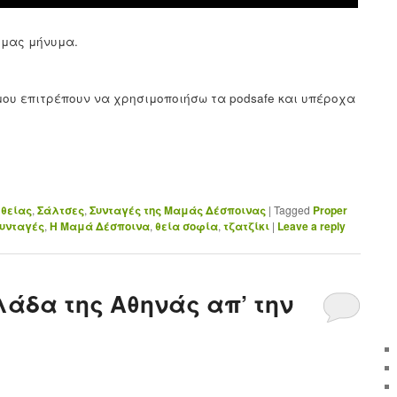
ε μας μήνυμα.
μου επιτρέπουν να χρησιμοποιήσω τα podsafe και υπέροχα
 θείας
,
Σάλτσες
,
Συνταγές της Μαμάς Δέσποινας
|
Tagged
Proper
συνταγές
,
Η Μαμά Δέσποινα
,
θεία σοφία
,
τζατζίκι
|
Leave a reply
άδα της Αθηνάς απ’ την