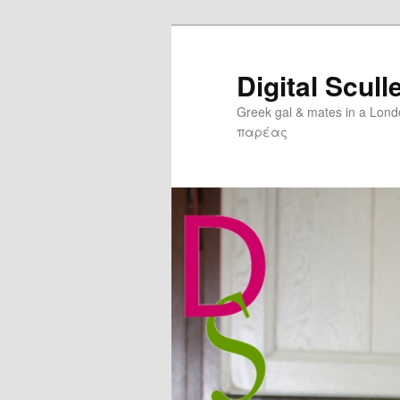
Digital Scull
Greek gal & mates in a Lon
παρέας