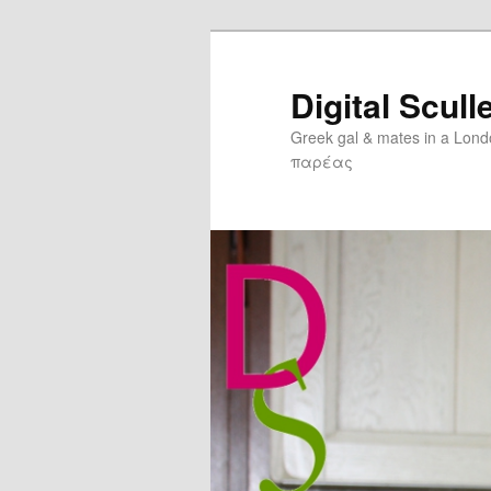
Digital Scull
Greek gal & mates in a Lon
παρέας