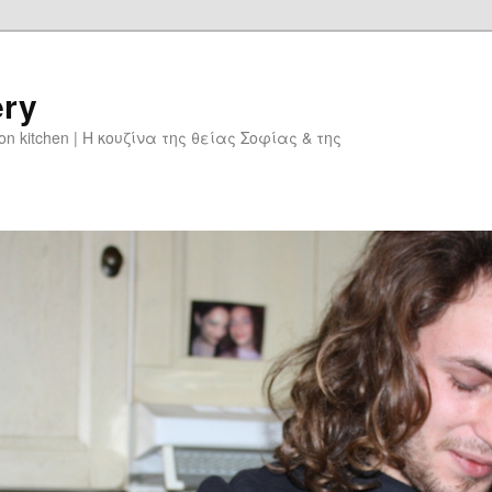
ery
don kitchen | Η κουζίνα της θείας Σοφίας & της