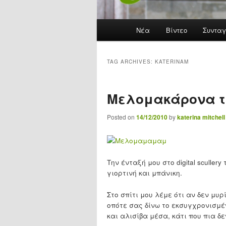
Main menu
Νέα
Skip to primary content
Skip to secondary content
Βίντεο
Συνταγ
TAG ARCHIVES:
KATERINAM
Μελομακάρονα τη
Posted on
14/12/2010
by
katerina mitchell
Την ένταξή μου στο digital sculle
γιορτινή και μπάνικη.
Στο σπίτι μου λέμε ότι αν δεν μυ
οπότε σας δίνω το εκσυγχρονισμέ
και αλισίβα μέσα, κάτι που πια δε