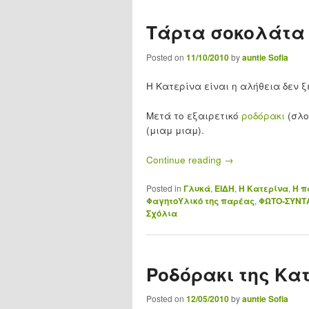
Τάρτα σοκολάτα 
Posted on
11/10/2010
by
auntie Sofia
Η Κατερίνα είναι η αλήθεια δεν ξεχ
Μετά το εξαιρετικό
ροδόρακι
(σλ
(μιαμ μιαμ).
Continue reading
→
Posted in
Γλυκά
,
ΕΙΔΗ
,
Η Κατερίνα
,
Η π
ΦαγητοΥλικό της παρέας
,
ΦΩΤΟ-ΣΥΝΤ
Σχόλια
Ροδόρακι της Κα
Posted on
12/05/2010
by
auntie Sofia