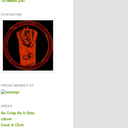
Τα tweets μου
ΣΤΗΡΊΖΟΥΜΕ
PROUD MEMBER OF
GREEK
As Crisp As It Gets
cibusi
Cook & Click