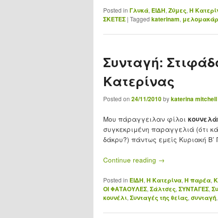
Posted in
Γλυκά
,
ΕΙΔΗ
,
Ζύμες
,
Η Κατερί
ΣΚΕΤΕΣ
|
Tagged
katerinam
,
μελομακάρ
Συνταγή: Στιφάδο
Κατερίνας
Posted on
24/11/2010
by
katerina mitchell
Μου πάραγγειλαν φίλοι
κουνελά
συγκεκριμένη παραγγελιά (ότι κά
δάκρυ?) πάντως εμείς Κυριακή Β’
Continue reading
→
Posted in
ΕΙΔΗ
,
Η Κατερίνα
,
Η παρέα
,
Κ
ΟΙ ΦΑΤΑΟΥΛΕΣ
,
Σάλτσες
,
ΣΥΝΤΑΓΕΣ
,
Σ
κουνέλι
,
Συνταγές της θείας
,
συνταγή