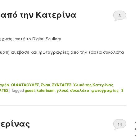
από την Κατερίνα
3
νάει ποτέ το Digital Scullery.
ουρπ) ανέβασε και φωτογραφίες από την τάρτα σοκολάτα
αρέα
,
ΟΙ ΦΑΤΑΟΥΛΕΣ
,
Σνακ
,
ΣΥΝΤΑΓΕΣ
,
Υλικό της Κατερίνας
,
ΑΓΕΣ
|
Tagged
guest
,
katerinam
,
γλυκό
,
σοκολάτα
,
φωτογραφίες
|
3
τερίνας
14