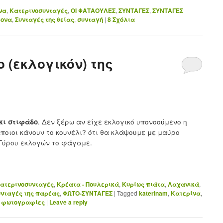
να
,
Κατερινοσυνταγές
,
ΟΙ ΦΑΤΑΟΥΛΕΣ
,
ΣΥΝΤΑΓΕΣ
,
ΣΥΝΤΑΓΕΣ
ονα
,
Συνταγές της θείας
,
συνταγή
|
8
Σχόλια
 (εκλογικόν) της
κι στιφάδο
. Δεν ξέρω αν είχε εκλογικό υπονοούμενο η
ποιοι κάνουν το κουνέλι? ότι θα κλάψουμε με μαύρο
 Γύρου εκλογών το φάγαμε.
ατερινοσυνταγές
,
Κρέατα - Πουλερικά
,
Κυρίως πιάτα
,
Λαχανικά
,
υνταγές της παρέας
,
ΦΩΤΟ-ΣΥΝΤΑΓΕΣ
|
Tagged
katerinam
,
Κατερίνα
,
,
φωτογραφίες
|
Leave a reply