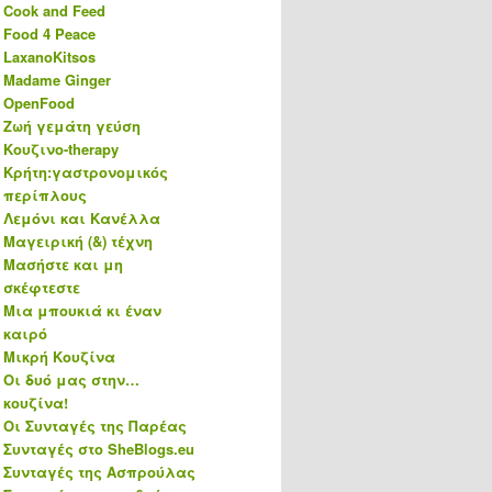
Cook and Feed
Food 4 Peace
LaxanoKitsos
Madame Ginger
OpenFood
Ζωή γεμάτη γεύση
Κουζινο-therapy
Κρήτη:γαστρονομικός
περίπλους
Λεμόνι και Κανέλλα
Μαγειρική (&) τέχνη
Μασήστε και μη
σκέφτεστε
Μια μπουκιά κι έναν
καιρό
Μικρή Κουζίνα
Οι δυό μας στην…
κουζίνα!
Οι Συνταγές της Παρέας
Συνταγές στο SheBlogs.eu
Συνταγές της Ασπρούλας