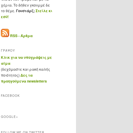
χέρια. Το δήθεν γκουρμέ δε
το θέμε.
Γουστάρζ;
Στείλε κι
εσύ!
RSS - Άρθρα
ΓΡΑΨΟΥ
Κλικ για να υπογράψεις με
αίμα
(δεχόμαστε και ρακή καλής
ποιότητος)
Δες τα
προηγούμενα newsletters
FACEBOOK
GOOGLE+
FOLLOW ME ON TWITTER