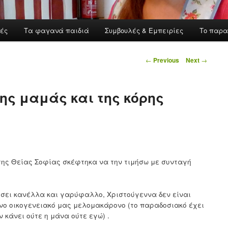
ές
Τα φαγανά παιδιά
Συμβουλές & Εμπειρίες
Το παρα
Post navigation
←
Previous
Next
→
ς μαμάς και της κόρης
ry της Θείας Σοφίας σκέφτηκα να την τιμήσω με συνταγή
ρίσει κανέλλα και γαρύφαλλο, Χριστούγεννα δεν είναι
νο οικογενειακό μας μελομακάρονο (το παραδοσιακό έχει
ν κάνει ούτε η μάνα ούτε εγώ) .