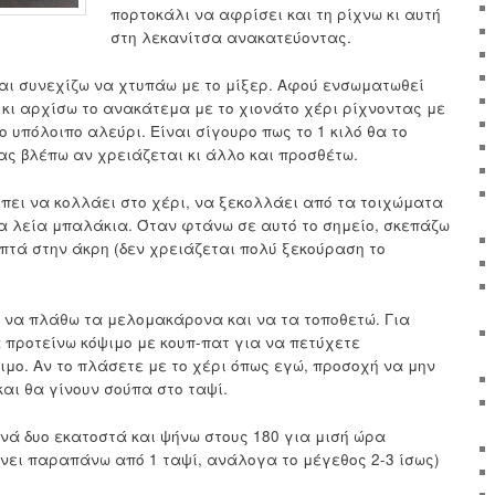
πορτοκάλι να αφρίσει και τη ρίχνω κι αυτή
στη λεκανίτσα ανακατεύοντας.
και συνεχίζω να χτυπάω με το μίξερ. Αφού ενσωματωθεί
κι αρχίσω το ανακάτεμα με το χιονάτο χέρι ρίχνοντας με
ο υπόλοιπο αλεύρι. Είναι σίγουρο πως το 1 κιλό θα το
ας βλέπω αν χρειάζεται κι άλλο και προσθέτω.
έπει να κολλάει στο χέρι, να ξεκολλάει από τα τοιχώματα
λα λεία μπαλάκια. Όταν φτάνω σε αυτό το σημείο, σκεπάζω
επτά στην άκρη (δεν χρειάζεται πολύ ξεκούραση το
 να πλάθω τα μελομακάρονα και να τα τοποθετώ. Για
 προτείνω κόψιμο με κουπ-πατ για να πετύχετε
μο. Αν το πλάσετε με το χέρι όπως εγώ, προσοχή να μην
αι θα γίνουν σούπα στο ταψί.
νά δυο εκατοστά και ψήνω στους 180 για μισή ώρα
ίνει παραπάνω από 1 ταψί, ανάλογα το μέγεθος 2-3 ίσως)