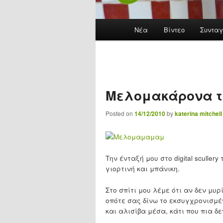
Main menu
Νέα
Skip to primary content
Βίντεο
Συνταγ
Μελομακάρονα τη
Posted on
14/12/2010
by
katerina mitchell
Την ένταξή μου στο digital sculle
γιορτινή και μπάνικη.
Στο σπίτι μου λέμε ότι αν δεν μυ
οπότε σας δίνω το εκσυγχρονισμέ
και αλισίβα μέσα, κάτι που πια δε