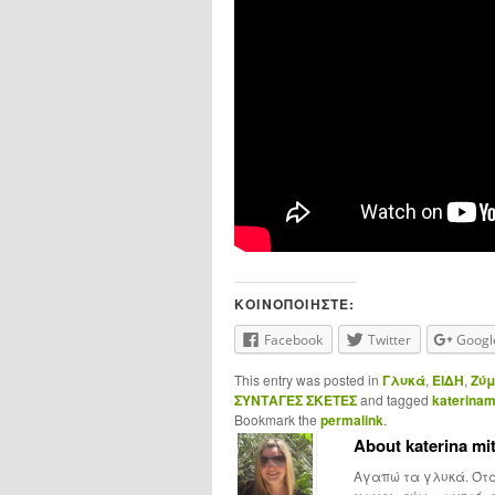
ΚΟΙΝΟΠΟΙΉΣΤΕ:
Facebook
Twitter
Googl
This entry was posted in
Γλυκά
,
ΕΙΔΗ
,
Ζύ
ΣΥΝΤΑΓΕΣ ΣΚΕΤΕΣ
and tagged
katerina
Bookmark the
permalink
.
About katerina mit
Αγαπώ τα γλυκά. Ότα