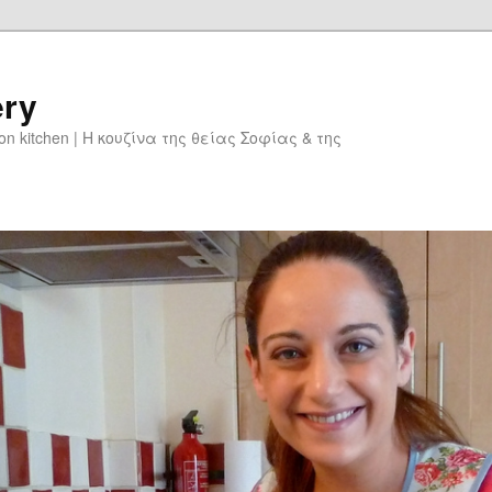
ery
don kitchen | Η κουζίνα της θείας Σοφίας & της