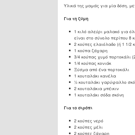
Υλικά της μαμάς για μία δόση, μ
Για τη ζύμη
1 κιλό αλεύρι μαλακό για όλ
είναι στο σύνολο περίπου 8 
2 κούπες ελαιόλαδο (ή 1 1/2
1 κούπα ζάχαρη
3/4 κούπας χυμό πορτοκάλι (
1/4 κούπας κονιάκ
Ξύσμα από ένα πορτοκάλι
1 κουταλάκι κανέλα
½ κουταλάκι γαρύφαλλο σκό
2 κουταλάκια μπέικιν
1 κουταλάκι σόδα σκόνη
Για το σιρόπι
2 κούπες νερό
2 κούπες μέλι
2 κούπες ζάχαρη