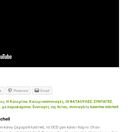
e
Pinterest
Email
μες
,
Η Κατερίνα
,
Κατερινοσυνταγές
,
ΟΙ ΦΑΤΑΟΥΛΕΣ
,
ΣΥΝΤΑΓΕΣ
,
m
,
μελομακάρονα
,
Συνταγές της θείας
,
συνταγή
by
katerina mitchell
.
chell
ν κάνω ζαχαροπλαστική, το OCD μου κάνει πάρτυ. Όταν