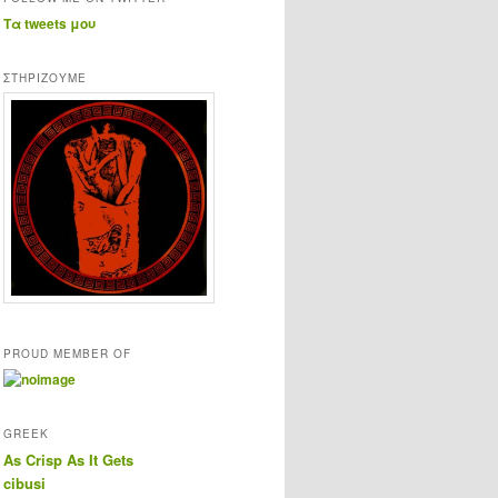
Τα tweets μου
ΣΤΗΡΊΖΟΥΜΕ
PROUD MEMBER OF
GREEK
As Crisp As It Gets
cibusi