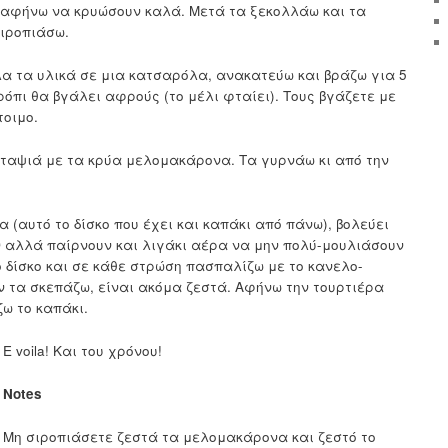
 αφήνω να κρυώσουν καλά. Μετά τα ξεκολλάω και τα
σιροπιάσω.
λα τα υλικά σε μια κατσαρόλα, ανακατεύω και βράζω για 5
ιρόπι θα βγάλει αφρούς (το μέλι φταίει). Τους βγάζετε με
τοιμο.
 ταψιά με τα κρύα μελομακάρονα. Τα γυρνάω κι από την
α (αυτό το δίσκο που έχει και καπάκι από πάνω), βολεύει
ν αλλά παίρνουν και λιγάκι αέρα να μην πολύ-μουλιάσουν
 δίσκο και σε κάθε στρώση πασπαλίζω με το κανελο-
 τα σκεπάζω, είναι ακόμα ζεστά. Αφήνω την τουρτιέρα
ζω το καπάκι.
Ε voila! Και του χρόνου!
Notes
Μη σιροπιάσετε ζεστά τα μελομακάρονα και ζεστό το