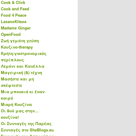
Cook & Click
Cook and Feed
Food 4 Peace
LaxanoKitsos
Madame Ginger
OpenFood
Ζωή γεμάτη γεύση
Κουζινο-therapy
Κρήτη:γαστρονομικός
περίπλους
Λεμόνι και Κανέλλα
Μαγειρική (&) τέχνη
Μασήστε και μη
σκέφτεστε
Μια μπουκιά κι έναν
καιρό
Μικρή Κουζίνα
Οι δυό μας στην…
κουζίνα!
Οι Συνταγές της Παρέας
Συνταγές στο SheBlogs.eu