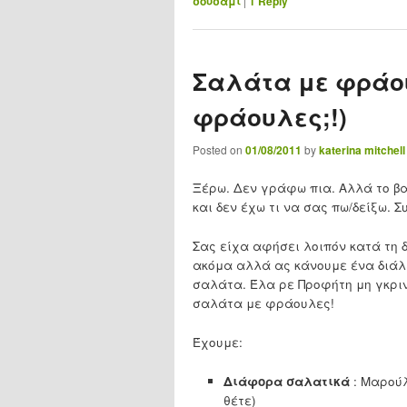
σουσάμι
|
1
Reply
Σαλάτα με φράου
φράουλες;!)
Posted on
01/08/2011
by
katerina mitchell
Ξέρω. Δεν γράφω πια. Αλλά το βα
και δεν έχω τι να σας πω/δείξω. 
Σας είχα αφήσει λοιπόν κατά τη 
ακόμα αλλά ας κάνουμε ένα διάλε
σαλάτα. Έλα ρε Προφήτη μη γκριν
σαλάτα με φράουλες!
Έχουμε:
Διάφορα σαλατικά
: Μαρούλ
θέτε)