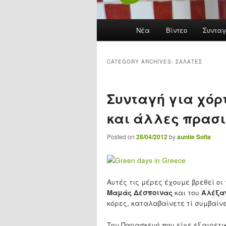
Main menu
Νέα
Skip to primary content
Skip to secondary content
Βίντεο
Συνταγ
CATEGORY ARCHIVES:
ΣΑΛΆΤΕΣ
Συνταγή για χόρ
και άλλες πρασ
Posted on
28/04/2012
by
auntie Sofia
Αυτές τις μέρες έχουμε βρεθεί οι 
Μαμάς Δέσποινας
και του
Αλέξα
κόρες, καταλαβαίνετε τί συμβαίνε
Την Παρασκευή που είχε εξαιρετι