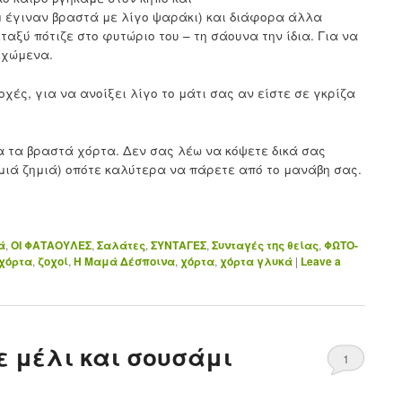
 έγιναν βραστά με λίγο ψαράκι) και διάφορα άλλα
αξύ πότιζε στο φυτώριο του – τη σάουνα την ίδια. Για να
εχώμενα.
ές, για να ανοίξει λίγο το μάτι σας αν είστε σε γκρίζα
ια τα βραστά χόρτα. Δεν σας λέω να κόψετε δικά σας
μιά ζημιά) οπότε καλύτερα να πάρετε από το μανάβη σας.
ά
,
ΟΙ ΦΑΤΑΟΥΛΕΣ
,
Σαλάτες
,
ΣΥΝΤΑΓΕΣ
,
Συνταγές της θείας
,
ΦΩΤΟ-
χόρτα
,
ζοχοί
,
Η Μαμά Δέσποινα
,
χόρτα
,
χόρτα γλυκά
|
Leave a
 μέλι και σουσάμι
1