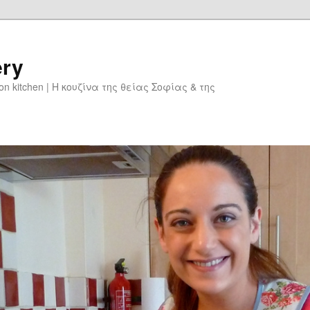
ery
don kitchen | Η κουζίνα της θείας Σοφίας & της