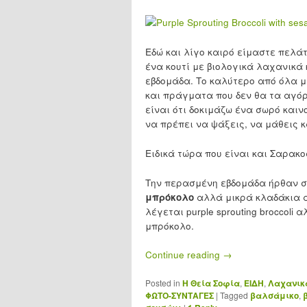
Εδώ και λίγο καιρό είμαστε πελά
ένα κουτί με βιολογικά λαχανικά 
εβδομάδα. Το καλύτερο από όλα μ
και πράγματα που δεν θα τα αγό
είναι ότι δοκιμάζω ένα σωρό και
να πρέπει να ψάξεις, να μάθεις κ
Ειδικά τώρα που είναι και Σαρακο
Την περασμένη εβδομάδα ήρθαν στ
μπρόκολο
αλλά μικρά κλαδάκια α
λέγεται purple sprouting broccol
μπρόκολο.
Continue reading
→
Posted in
H Θεία Σοφία
,
ΕΙΔΗ
,
Λαχανικ
ΦΩΤΟ-ΣΥΝΤΑΓΕΣ
|
Tagged
βαλσάμικο
,