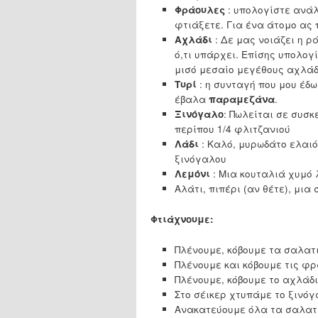
Φράουλες
: υπολογίστε ανάλ
φτιάξετε. Για ένα άτομο ας
Αχλάδι
: Δε μας νοιάζει η ρ
ό,τι υπάρχει. Επίσης υπολογ
μισό μεσαίο μεγέθους αχλάδ
Τυρί
: η συνταγή που μου έδ
έβαλα
παραμεζάνα
.
Ξινόγαλο
: Πωλείται σε συσκ
περίπου 1/4 φλιτζανιού
Λάδι
: Καλό, μυρωδάτο ελαι
ξινόγαλου
Λεμόνι
: Μια κουταλιά χυμό 
Αλάτι, πιπέρι (αν θέτε), μι
Φτιάχνουμε:
Πλένουμε, κόβουμε τα σαλατ
Πλένουμε και κόβουμε τις φρ
Πλένουμε, κόβουμε το αχλάδ
Στο σέικερ χτυπάμε το ξινόγα
Ανακατεύουμε όλα τα σαλατι