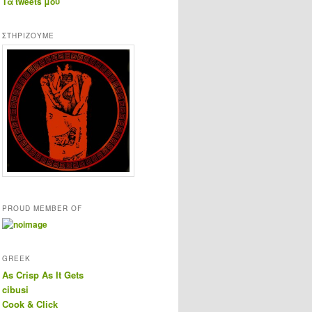
Τα tweets μου
ΣΤΗΡΊΖΟΥΜΕ
PROUD MEMBER OF
GREEK
As Crisp As It Gets
cibusi
Cook & Click