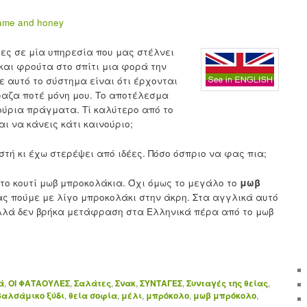
τες σε μία υπηρεσία που μας στέλνει
και φρούτα στο σπίτι μια φορά την
ε αυτό το σύστημα είναι ότι έρχονται
ραζα ποτέ μόνη μου. Το αποτέλεσμα
νούρια πράγματα. Τί καλύτερο από το
αι να κάνεις κάτι καινούριο;
στή κι έχω στερέψει από ιδέες. Πόσο όσπριο να φας πια;
ο κουτί μωβ μπροκολάκια. Όχι όμως το μεγάλο το
μωβ
ς πούμε με λίγο μπροκολάκι στην άκρη. Στα αγγλικά αυτό
i αλλά δεν βρήκα μετάφραση στα Ελληνικά πέρα από το μωβ
ά
,
ΟΙ ΦΑΤΑΟΥΛΕΣ
,
Σαλάτες
,
Σνακ
,
ΣΥΝΤΑΓΕΣ
,
Συνταγές της θείας
,
βαλσάμικο ξύδι
,
θεία σοφία
,
μέλι
,
μπρόκολο
,
μωβ μπρόκολο
,