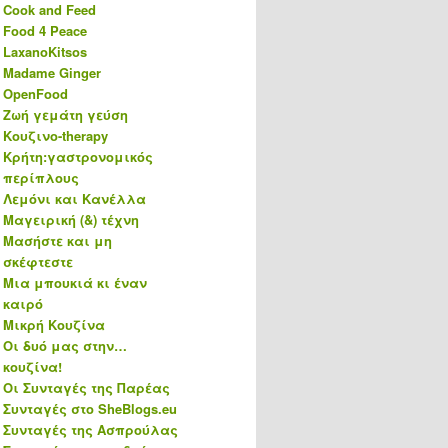
Cook and Feed
Food 4 Peace
LaxanoKitsos
Madame Ginger
OpenFood
Ζωή γεμάτη γεύση
Κουζινο-therapy
Κρήτη:γαστρονομικός
περίπλους
Λεμόνι και Κανέλλα
Μαγειρική (&) τέχνη
Μασήστε και μη
σκέφτεστε
Μια μπουκιά κι έναν
καιρό
Μικρή Κουζίνα
Οι δυό μας στην…
κουζίνα!
Οι Συνταγές της Παρέας
Συνταγές στο SheBlogs.eu
Συνταγές της Ασπρούλας