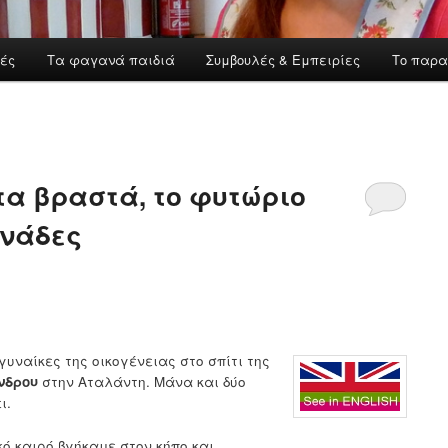
ές
Τα φαγανά παιδιά
Συμβουλές & Εμπειρίες
Το παρα
τα βραστά, το φυτώριο
ινάδες
γυναίκες της οικογένειας στο σπίτι της
νδρου
στην Αταλάντη. Μάνα και δύο
ι.
κό καιρό βγήκαμε στον κήπο και