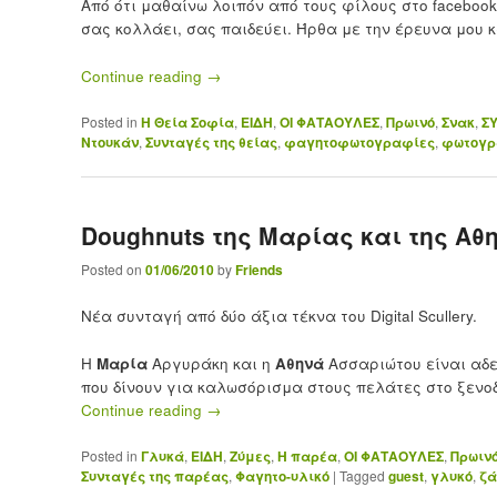
Από ότι μαθαίνω λοιπόν από τους φίλους στο facebook 
σας κολλάει, σας παιδεύει. Ήρθα με την έρευνα μου 
Continue reading
→
Posted in
H Θεία Σοφία
,
ΕΙΔΗ
,
ΟΙ ΦΑΤΑΟΥΛΕΣ
,
Πρωινό
,
Σνακ
,
Σ
Ντουκάν
,
Συνταγές της θείας
,
φαγητοφωτογραφίες
,
φωτογρ
Doughnuts της Μαρίας και της Αθ
Posted on
01/06/2010
by
Friends
Νέα συνταγή από δύο άξια τέκνα του Digital Scullery.
Η
Μαρία
Αργυράκη και η
Αθηνά
Ασσαριώτου είναι αδε
που δίνουν για καλωσόρισμα στους πελάτες στο ξενοδ
Continue reading
→
Posted in
Γλυκά
,
ΕΙΔΗ
,
Ζύμες
,
Η παρέα
,
ΟΙ ΦΑΤΑΟΥΛΕΣ
,
Πρωιν
Συνταγές της παρέας
,
Φαγητο-υλικό
|
Tagged
guest
,
γλυκό
,
ζά