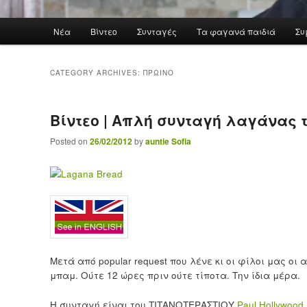
Main menu
Νέα
Βίντεο
Συνταγές
Τα φαγανά παιδιά
Συ
Skip to primary content
Skip to secondary content
CATEGORY ARCHIVES:
ΠΡΩΙΝΌ
Βίντεο | Απλή συνταγή λαγάνας 
Posted on
26/02/2012
by
auntie Sofia
Μετά από popular request που λένε κι οι φίλοι μας 
μπαμ. Ούτε 12 ώρες πριν ούτε τίποτα. Την ίδια μέρα.
Η συνταγή είναι του ΤΙΤΑΝΟΤΕΡΑΣΤΙΟΥ
Paul Hollywood