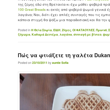
της ζύμης εδώ στη Βρετανία κι έχω μάθει φοβερά πρά
100 Great Breads
κι εκτός από φοβερά ψωμιά γενικά έχ
λαγάνα; Ναι, διότι έχει απλές συνταγές που τις εμπ
κάποια στιγμή θα ψάξω μια παραδοσιακή και θα την 
Posted in
H Θεία Σοφία
,
ΕΙΔΗ
,
Ζύμες
,
ΟΙ ΦΑΤΑΟΥΛΕΣ
,
Πρωινό
,
ζύμωμα
,
Καθαρά Δευτέρα
,
λαγάνα
,
συνταγή με βίντεο
,
ψωμ
Πώς να φτιάξετε τη γαλέτα Duka
Posted on
23/10/2011
by
auntie Sofia