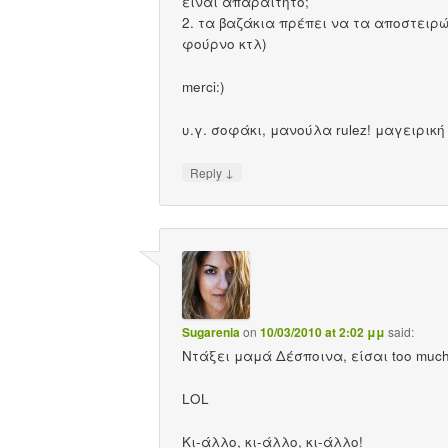
είναι απαραίτητο;
2. τα βαζάκια πρέπει να τα αποστειρώ
φούρνο κτλ)
merci:)
υ.γ. σοφάκι, μανούλα rulez! μαγειρική
↓
Reply
Sugarenia
on
10/03/2010 at 2:02 μμ
said:
Ντάξει μαμά Δέσποινα, είσαι too much
LΟL
Κι-άλλο, κι-άλλο, κι-άλλο!