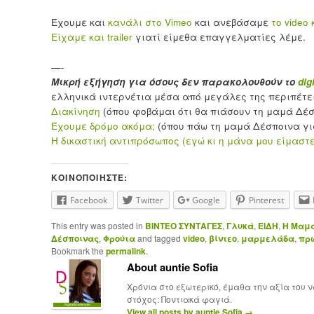
Έχουμε και
κανάλι στο Vimeo
και ανεβάσαμε
το video 
Είχαμε και trailer
γιατί είμεθα επαγγελματίες λέμε.
—-
Μικρή εξήγηση για όσους δεν παρακολουθούν το
dig
ελληνικά ιντερνέτια μέσα από μεγάλες της περιπέτε
Διακίνηση
(όπου φοβάμαι ότι θα πιάσουν τη μαμά Δέσ
Έχουμε δρόμο ακόμα;
(όπου πάω τη μαμά Δέσποινα γι
Η δικαστική αντιπρόσωπος (εγώ κι η μάνα μου είμαστε
ΚΟΙΝΟΠΟΙΉΣΤΕ:
Facebook
Twitter
Google
Pinterest
This entry was posted in
ΒΙΝΤΕΟ ΣΥΝΤΑΓΕΣ
,
Γλυκά
,
ΕΙΔΗ
,
Η Μαμ
Δέσποινας
,
Φρούτα
and tagged
video
,
βίντεο
,
μαρμελάδα
,
πρ
Bookmark the
permalink
.
About auntie Sofia
Χρόνια στο εξωτερικό, έμαθα την αξία του 
στόχος: Ποντιακά φαγιά.
View all posts by auntie Sofia
→