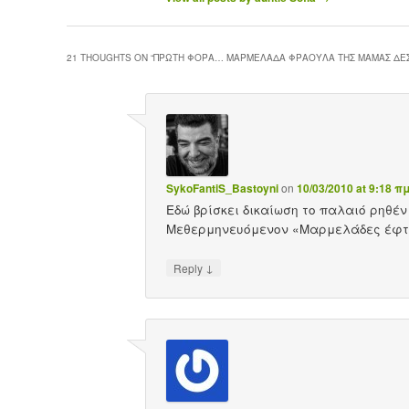
21 THOUGHTS ON “
ΠΡΏΤΗ ΦΟΡΆ… ΜΑΡΜΕΛΆΔΑ ΦΡΆΟΥΛΑ ΤΗΣ ΜΑΜΆΣ ΔΈ
SykoFantiS_Bastoyni
on
10/03/2010 at 9:18 π
Εδώ βρίσκει δικαίωση το παλαιό ρηθ
Μεθερμηνευόμενον «Μαρμελάδες έφτ
↓
Reply