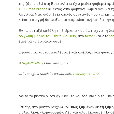
της ζύμης εδώ στη Βρετανία κι έχω μάθει φοβερά πρά
100 Great Breads
κι εκτός από φοβερά ψωμιά γενικά έχ
λαγάνα; Ναι, διότι έχει απλές συνταγές που τις εμπ
κάποια στιγμή θα ψάξω μια παραδοσιακή και θα την 
Εν τω μεταξύ καθόλη τη διάρκεια που έφτιαχνα τη λα
αγγλική μεριά του Digital Scullery
, στο
twitter
και στο
fa
είχε να το ξανακάνουμε.
Εφόσον τα κουτσομπολεύαμε και ανέβαζα και φωτογ
@
DigitalScullery
I love your apron
—  Evangelia Ntouli  (@EvaNtouli)
February 25, 2012
Δείτε το βίντεο γιατί έχω και το κουτσομπολιό του πώ
Επίσης στο βίντεο δείχνω και
πώς ζυμώνουμε τη ζύμη
βιβλία λένε «ζυμώνουμε». Λες και όλοι ξέρουμε. Παιδ