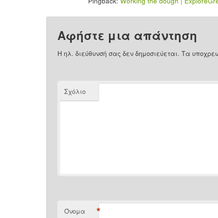
Pingback:
Working the dough | ExploreGr
Αφήστε μια απάντηση
Η ηλ. διεύθυνσή σας δεν δημοσιεύεται.
Τα υποχρεω
Σχόλιο
*
Όνομα