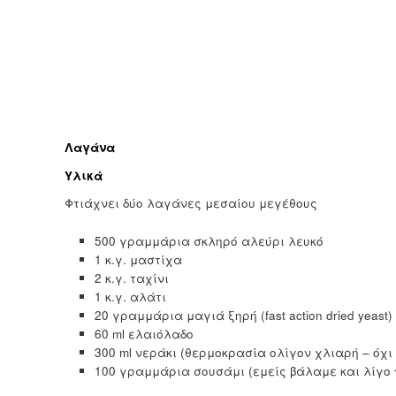
Λαγάνα
Υλικά
Φτιάχνει δύο λαγάνες μεσαίου μεγέθους
500 γραμμάρια σκληρό αλεύρι λευκό
1 κ.γ. μαστίχα
2 κ.γ. ταχίνι
1 κ.γ. αλάτι
20 γραμμάρια μαγιά ξηρή (fast action dried yeast)
60 ml ελαιόλαδο
300 ml νεράκι (θερμοκρασία ολίγον χλιαρή – όχι
100 γραμμάρια σουσάμι (εμείς βάλαμε και λίγ