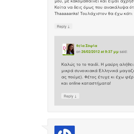
μου, με κακομαθαίνει και είμαι άχρηστ
Κοίτα να δεις όμως που ανακάλυψα ότ
Thaaaaanks! Τουλάχιστον θα έχω κάτι
↓
Reply
θεία Σοφία
on
26/02/2012 at 9:37 μμ
said:
Καλώς το το παιδί. Η μαύρη αλήθει
μικρά συνοικιακά Ελληνικά μαγαζιά
ας πούμε). Φέτος έτυχε κι έχω φέ
και online καταστήματα!
↓
Reply