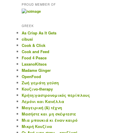
PROUD MEMBER OF
GREEK
As Crisp As It Gets
cibusi
Cook & Click
Cook and Feed
Food 4 Peace
LaxanoKitsos
Madame Ginger
OpenFood
Ζωή γεμάτη γεύση
Κουζινο-therapy
Κρήτη:γαστρονομικός περίπλους
Λεμόνι και Κανέλλα
Μαγειρική (&) τέχνη
Μασήστε και μη σκέφτεστε
Μια μπουκιά κι έναν καιρό
Μικρή Κουζίνα
Οι δυό μας στην… κουζίνα!