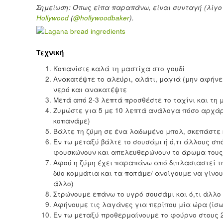
Σημείωση: Όπως είπα παραπάνω, είναι συνταγή (λίγ
Hollywood
(
@hollywoodbaker
).
Τεχνική
Κοπανίστε καλά τη μαστίχα στο γουδί
Ανακατέψτε το αλεύρι, αλάτι, μαγιά (μην αφήνε
νερό και ανακατέψτε
Μετά από 2-3 λεπτά προσθέστε το ταχίνι και τη 
Ζυμώστε για 5 με 10 λεπτά ανάλογα πόσο αρχάριο
κοπανάμε)
Βάλτε τη ζύμη σε ένα λαδωμένο μπολ, σκεπάστε
Εν τω μεταξύ βάλτε το σουσάμι ή ό,τι άλλους σπό
φουσκώνουν και απελευθερώνουν το άρωμα τους
Αφού η ζύμη έχει παραπάνω από διπλασιαστεί τη
δύο κομμάτια και τα πατάμε/ ανοίγουμε να γίνουν
άλλο)
Στρώνουμε επάνω το υγρό σουσάμι και ό,τι άλλο
Αφήνουμε τις λαγάνες για περίπου μία ώρα (ίσω
Εν τω μεταξύ προθερμαίνουμε το φούρνο στους 