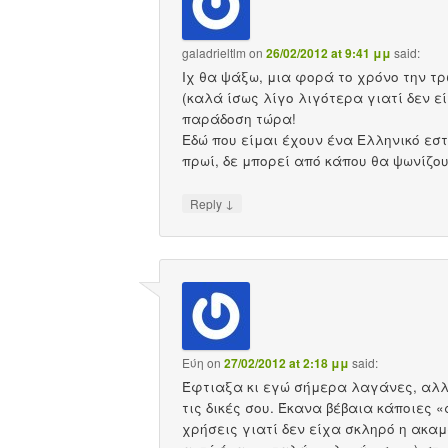
galadrieltlm
on
26/02/2012 at 9:41 μμ
said:
Ιχ θα ψάξω, μια φορά το χρόνο την τρ
(καλά ίσως λίγο λιγότερα γιατί δεν ε
παράδοση τώρα!
Εδώ που είμαι έχουν ένα Ελληνικό εσ
πρωί, δε μπορεί από κάπου θα ψωνίζου
↓
Reply
Εύη
on
27/02/2012 at 2:18 μμ
said:
Έφτιαξα κι εγώ σήμερα λαγάνες, αλλά
τις δικές σου. Έκανα βέβαια κάποιες 
χρήσεις γιατί δεν είχα σκληρό η ακα