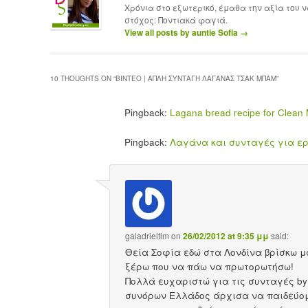
Χρόνια στο εξωτερικό, έμαθα την αξία του 
στόχος: Ποντιακά φαγιά.
View all posts by auntie Sofia
→
10 THOUGHTS ON “
ΒΊΝΤΕΟ | ΑΠΛΉ ΣΥΝΤΑΓΉ ΛΑΓΆΝΑΣ ΤΣΑΚ ΜΠΑΜ
”
Pingback:
Lagana bread recipe for Clean M
Pingback:
Λαγάνα και συνταγές για ερωτ
galadrieltlm
on
26/02/2012 at 9:35 μμ
said:
Θεία Σοφία εδώ στα Λονδίνα βρίσκω μ
ξέρω που να πάω να πρωτορωτήσω!
Πολλά ευχαριστώ για τις συνταγές by 
συνόρων Ελλάδος άρχισα να παιδεύομα