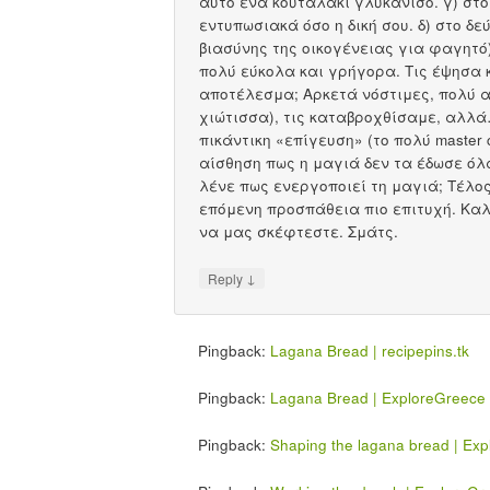
αυτό ένα κουταλάκι γλυκάνισο. γ) στ
εντυπωσιακά όσο η δική σου. δ) στο 
βιασύνης της οικογένειας για φαγητό)
πολύ εύκολα και γρήγορα. Τις έψησα κ
αποτέλεσμα; Αρκετά νόστιμες, πολύ α
χιώτισσα), τις καταβροχθίσαμε, αλλ
πικάντικη «επίγευση» (το πολύ master
αίσθηση πως η μαγιά δεν τα έδωσε όλ
λένε πως ενεργοποιεί τη μαγιά; Τέλο
επόμενη προσπάθεια πιο επιτυχή. Καλ
να μας σκέφτεστε. Σμάτς.
↓
Reply
Pingback:
Lagana Bread | recipepins.tk
Pingback:
Lagana Bread | ExploreGreece
Pingback:
Shaping the lagana bread | Ex