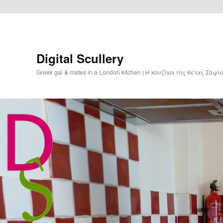
Digital Scullery
Greek gal & mates in a London kitchen | Η κουζίνα της θείας Σοφ