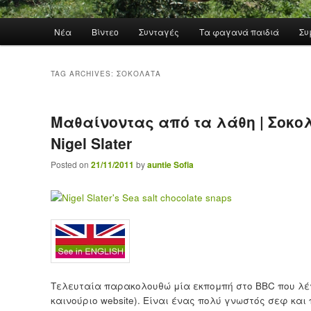
Main menu
Νέα
Βίντεο
Συνταγές
Τα φαγανά παιδιά
Συ
Skip to primary content
Skip to secondary content
TAG ARCHIVES:
ΣΟΚΟΛΆΤΑ
Μαθαίνοντας από τα λάθη | Σοκο
Nigel Slater
Posted on
21/11/2011
by
auntie Sofia
Τελευταία παρακολουθώ μία εκπομπή στο BBC που λ
καινούριο website). Είναι ένας πολύ γνωστός σεφ και