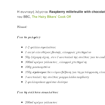
Η συνταγή λέγεται
Raspberry millefeuille with chocol
του BBC,
The Hairy Bikers’ Cook Off
Υλικά
:
Για το μιλφέιγ
1-2 φύλλα σφολιάτας
1 αυγό ελευθέρας βοσκής, ελαφρώς χτυπημένο
50g ζάχαρη άχνη , συν 1 κουταλιά της σούπας για το cou
300ml κρέμα γάλακτος , ελαφρά χτυπημένη
100g μασκαρπόνε
σμέουρα
350g
(
δεν είμαι βέβαιη για τη μετάφραση, είν
3 κουταλιές της σούπας μαρμελάδα raspberry
2 φυλλαράκια φρέσκο ​​δυόσμο
Για τη σάλτσα σοκολάτας
200ml κρέμα γάλακτος