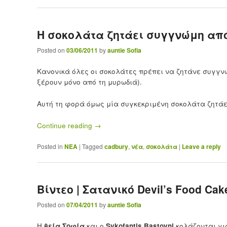
Η σοκολάτα ζητάει συγγνώμη από
Posted on
03/06/2011
by
auntie Sofia
Κανονικά όλες οι σοκολάτες πρέπει να ζητάνε συγγν
ξέρουν μόνο από τη μυρωδιά).
Αυτή τη φορά όμως μία συγκεκριμένη σοκολάτα ζητάε
Continue reading
→
Posted in
ΝΕΑ
|
Tagged
cadbury
,
νέα
,
σοκολάτα
|
Leave a reply
Βίντεο | Σατανικό Devil’s Food Cak
Posted on
07/04/2011
by
auntie Sofia
Η
θεία Σοφία
και ο
Sykofantis Bastoyni
κολάζονται γι