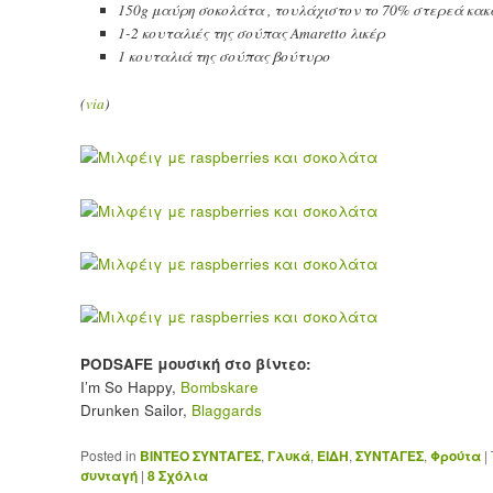
150g μαύρη σοκολάτα , τουλάχιστον το 70% στερεά κακ
1-2 κουταλιές της σούπας Amaretto λικέρ
1 κουταλιά της σούπας βούτυρο
(
via
)
PODSAFE μουσική στο βίντεο:
I’m So Happy,
Bombskare
Drunken Sailor,
Blaggards
Posted in
ΒΙΝΤΕΟ ΣΥΝΤΑΓΕΣ
,
Γλυκά
,
ΕΙΔΗ
,
ΣΥΝΤΑΓΕΣ
,
Φρούτα
|
συνταγή
|
8
Σχόλια