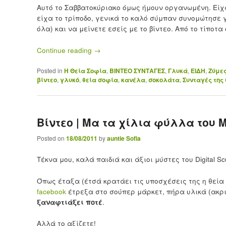
Αυτό το Σαββατοκύριακο όμως ήμουν οργανωμένη. Είχα
είχα το τρίποδο, γενικά το καλό σύμπαν συνομώτησε 
όλα) και να μείνετε εσείς με το βίντεο. Από το τίποτ
Continue reading
→
Posted in
H Θεία Σοφία
,
ΒΙΝΤΕΟ ΣΥΝΤΑΓΕΣ
,
Γλυκά
,
ΕΙΔΗ
,
Ζύμε
βίντεο
,
γλυκό
,
θεία σοφία
,
κανέλα
,
σοκολάτα
,
Συνταγές της 
Βίντεο | Μα τα χίλια φύλλα του 
Posted on
18/08/2011
by
auntie Sofia
Τέκνα μου, καλά παιδιά και άξιοι μύστες του Digital Scu
Όπως έταξα (έτσά κρατάει τις υποσχέσεις της η θεία
facebook
έτρεξα στο σούπερ μάρκετ, πήρα υλικά (ακρι
ξαναφτιάξει ποτέ
.
Αλλά το αξίζετε!