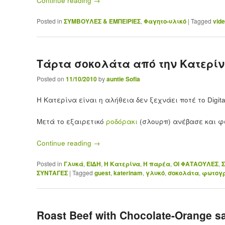
Continue reading
→
Posted in
ΣΥΜΒΟΥΛΕΣ & ΕΜΠΕΙΡΙΕΣ
,
Φαγητο-υλικό
|
Tagged
vid
Τάρτα σοκολάτα από την Κατερί
Posted on
11/10/2010
by
auntie Sofia
Η Κατερίνα είναι η αλήθεια δεν ξεχνάει ποτέ το Digital 
Μετά το εξαιρετικό
ροδόρακι
(σλουρπ) ανέβασε και φ
Continue reading
→
Posted in
Γλυκά
,
ΕΙΔΗ
,
Η Κατερίνα
,
Η παρέα
,
ΟΙ ΦΑΤΑΟΥΛΕΣ
,
ΣΥΝΤΑΓΕΣ
|
Tagged
guest
,
katerinam
,
γλυκό
,
σοκολάτα
,
φωτογ
Roast Beef with Chocolate-Orange 