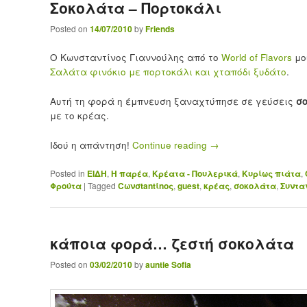
Σοκολάτα – Πορτοκάλι
Posted on
14/07/2010
by
Friends
Ο Κωνσταντίνος Γιαννούλης από το
World of Flavors
μο
Σαλάτα φινόκιο με πορτοκάλι και χταπόδι ξυδάτο
.
Αυτή τη φορά η έμπνευση ξαναχτύπησε σε γεύσεις
σ
με το κρέας.
Ιδού η απάντηση!
Continue reading
→
Posted in
ΕΙΔΗ
,
Η παρέα
,
Κρέατα - Πουλερικά
,
Κυρίως πιάτα
,
Φρούτα
|
Tagged
Cωνσtantίnoς
,
guest
,
κρέας
,
σοκολάτα
,
Συντα
κάποια φορά… ζεστή σοκολάτα
Posted on
03/02/2010
by
auntie Sofia