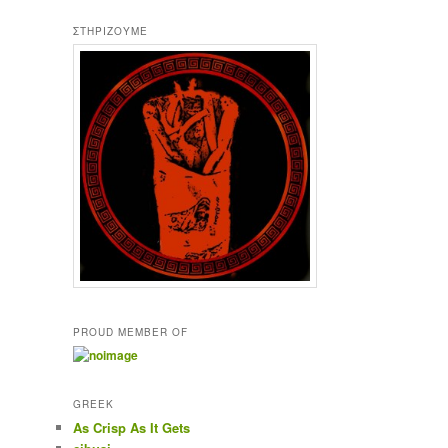
ΣΤΗΡΊΖΟΥΜΕ
PROUD MEMBER OF
GREEK
As Crisp As It Gets