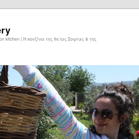
ery
don kitchen | Η κουζίνα της θείας Σοφίας & της