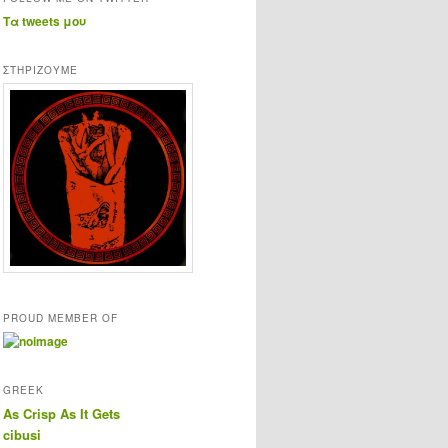
Τα tweets μου
ΣΤΗΡΊΖΟΥΜΕ
PROUD MEMBER OF
GREEK
As Crisp As It Gets
cibusi