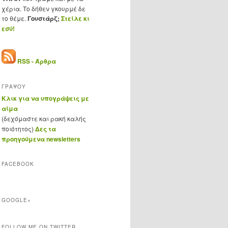
χέρια. Το δήθεν γκουρμέ δε
το θέμε.
Γουστάρζ;
Στείλε κι
εσύ!
RSS - Άρθρα
ΓΡΑΨΟΥ
Κλικ για να υπογράψεις με
αίμα
(δεχόμαστε και ρακή καλής
ποιότητος)
Δες τα
προηγούμενα newsletters
FACEBOOK
GOOGLE+
FOLLOW ME ON TWITTER