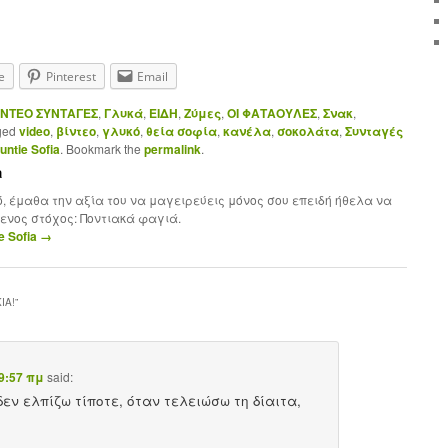
e
Pinterest
Email
ΙΝΤΕΟ ΣΥΝΤΑΓΕΣ
,
Γλυκά
,
ΕΙΔΗ
,
Ζύμες
,
ΟΙ ΦΑΤΑΟΥΛΕΣ
,
Σνακ
,
ged
video
,
βίντεο
,
γλυκό
,
θεία σοφία
,
κανέλα
,
σοκολάτα
,
Συνταγές
untie Sofia
. Bookmark the
permalink
.
a
ό, έμαθα την αξία του να μαγειρεύεις μόνος σου επειδή ήθελα να
ενος στόχος: Ποντιακά φαγιά.
ie Sofia
→
ΙΑ!
”
 9:57 πμ
said:
εν ελπίζω τίποτε, όταν τελειώσω τη δίαιτα,