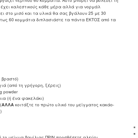
γάζει περίπου 60 κομμάτια. Αυτό μπορεί να βολεύει τη
 έχει καλεστικούς κάθε μέρα αλλά για νορμάλ
ι στο μισό και τα υλικά θα σας βγάλουν 25 με 30
ντως 60 κομμάτια διπλασιάστε τα πάντα ΕΚΤΟΣ από τα
ι βραστό)
γιά (από τη γρήγορη, ξέρεις)
g powder
λια (ή ένα φακελάκι)
(
ΑΛΛΑ
κοιτάξτε το πρώτο υλικό του μείγματος κακάο-
)
πό το μείγμα βανίλιας ΠΡΙΝ προσθέσετε αλεύρι