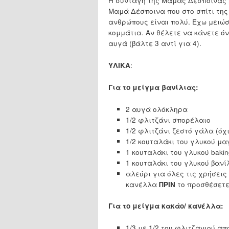
Η συνταγή της Μαμάς Δέσποινας β
Μαμά Δέσποινα που στο σπίτι της
ανθρώπους είναι πολύ. Έχω μειώσε
κομμάτια. Αν θέλετε να κάνετε ό
αυγά (βάλτε 3 αντί για 4).
ΥΛΙΚΑ
:
Για το μείγμα βανίλιας:
2 αυγά ολόκληρα
1/2 φλιτζάνι σπορέλαιο
1/2 φλιτζάνι ζεστό γάλα (όχ
1/2 κουταλάκι του γλυκού μα
1 κουταλάκι του γλυκού bakin
1 κουταλάκι του γλυκού βανί
αλεύρι για όλες τις χρήσεις 
κανέλλα
ΠΡΙΝ
το προσθέσετε
Για το μείγμα κακάο/ κανέλλα:
1/3 με 1/2 του φλιτζανιού α