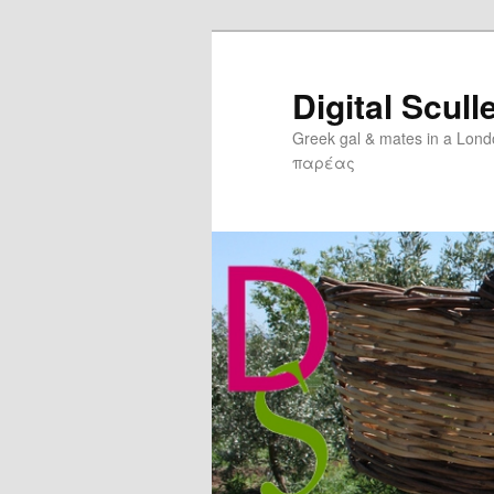
Digital Scull
Greek gal & mates in a Lon
παρέας