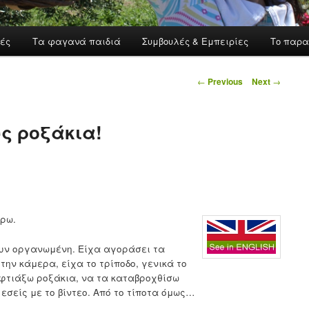
ές
Τα φαγανά παιδιά
Συμβουλές & Εμπειρίες
Το παρα
Post navigation
←
Previous
Next
→
υς ροξάκια!
έρω.
ουν οργανωμένη. Είχα αγοράσει τα
την κάμερα, είχα το τρίποδο, γενικά το
φτιάξω ροξάκια, να τα καταβροχθίσω
 εσείς με το βίντεο. Από το τίποτα όμως…