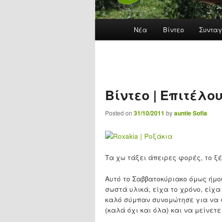
Main menu
Νέα
Skip to primary content
Βίντεο
Συνταγ
Βίντεο | Επιτέλο
Posted on
31/10/2011
by
auntie Sofia
Τα χω τάξει άπειρες φορές, το ξ
Αυτό το Σαββατοκύριακο όμως ήμ
σωστά υλικά, είχα το χρόνο, είχα 
καλό σύμπαν συνομώτησε για να 
(καλά όχι και όλα) και να μείνετε