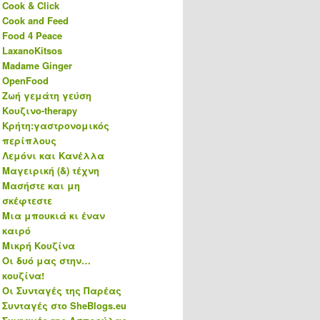
Cook & Click
Cook and Feed
Food 4 Peace
LaxanoKitsos
Madame Ginger
OpenFood
Ζωή γεμάτη γεύση
Κουζινο-therapy
Κρήτη:γαστρονομικός
περίπλους
Λεμόνι και Κανέλλα
Μαγειρική (&) τέχνη
Μασήστε και μη
σκέφτεστε
Μια μπουκιά κι έναν
καιρό
Μικρή Κουζίνα
Οι δυό μας στην…
κουζίνα!
Οι Συνταγές της Παρέας
Συνταγές στο SheBlogs.eu