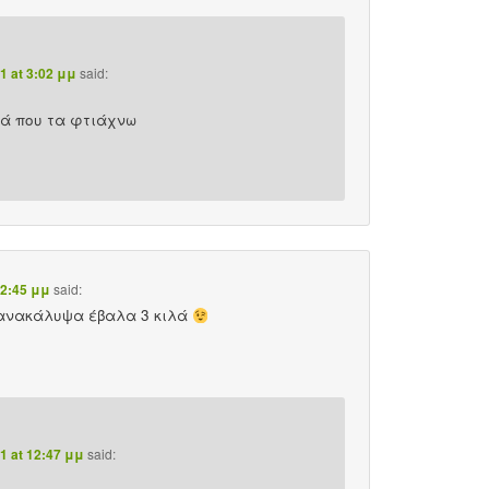
1 at 3:02 μμ
said:
ρά που τα φτιάχνω
12:45 μμ
said:
 ανακάλυψα έβαλα 3 κιλά
1 at 12:47 μμ
said: