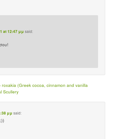
1 at 12:47 μμ
said:
σου!
 roxakia (Greek cocoa, cinnamon and vanilla
l Scullery
2:38 μμ
said:
))