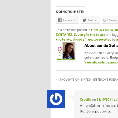
ΚΟΙΝΟΠΟΙΉΣΤΕ:
Facebook
Twitter
Googl
This entry was posted in
H Θεία Σοφία
,
Β
ΣΥΝΤΑΓΕΣ
,
Συνταγές της θείας
and tag
της θείας
,
συνταγή
,
φωτογραφίες
by
a
About auntie Sofi
Χρόνια στο εξωτερικ
φάω παστίτσιο. Επόμ
View all posts by aunt
41 THOUGHTS ON “
ΒΊΝΤΕΟ | ΕΠΙΤΈΛΟΥΣ ΡΟΞΆΚ
Crucilla
on
31/10/2011 at
Δε φοβάμαι τίποτα, δ
θα φάω ροξάκια.