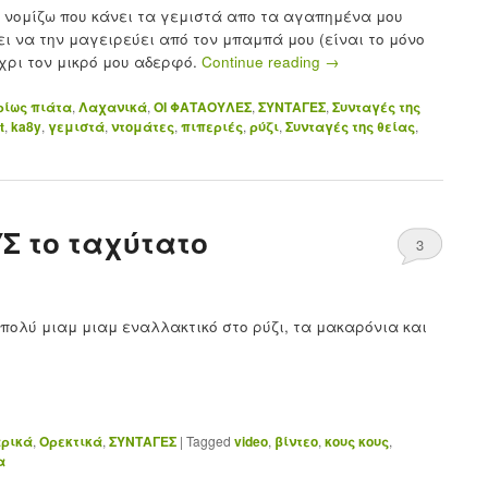
ι νομίζω που κάνει τα γεμιστά απο τα αγαπημένα μου
ι να την μαγειρεύει από τον μπαμπά μου (είναι το μόνο
έχρι τον μικρό μου αδερφό.
Continue reading
→
ρίως πιάτα
,
Λαχανικά
,
ΟΙ ΦΑΤΑΟΥΛΕΣ
,
ΣΥΝΤΑΓΕΣ
,
Συνταγές της
t
,
ka8y
,
γεμιστά
,
ντομάτες
,
πιπεριές
,
ρύζι
,
Συνταγές της θείας
,
Σ το ταχύτατο
3
πολύ μιαμ μιαμ εναλλακτικό στο ρύζι, τα μακαρόνια και
ρικά
,
Ορεκτικά
,
ΣΥΝΤΑΓΕΣ
|
Tagged
video
,
βίντεο
,
κους κους
,
α