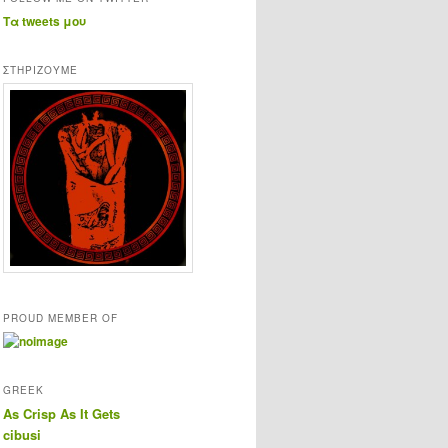
Τα tweets μου
ΣΤΗΡΊΖΟΥΜΕ
PROUD MEMBER OF
GREEK
As Crisp As It Gets
cibusi