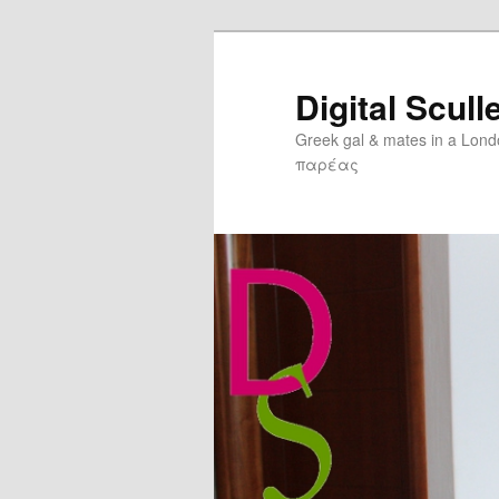
Digital Scull
Greek gal & mates in a Lon
παρέας