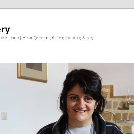
ery
don kitchen | Η κουζίνα της θείας Σοφίας & της