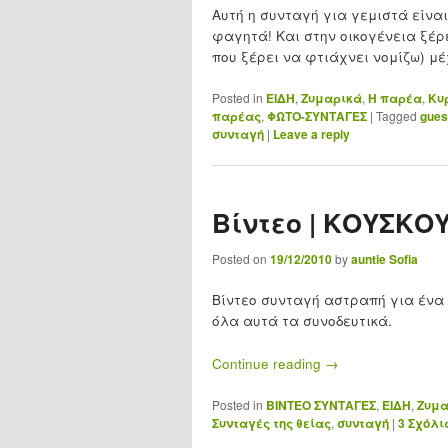
Αυτή η συνταγή για γεμιστά είνα
φαγητά! Και στην οικογένεια ξέρε
που ξέρει να φτιάχνει νομίζω) μ
Posted in
ΕΙΔΗ
,
Ζυμαρικά
,
Η παρέα
,
Κυ
παρέας
,
ΦΩΤΟ-ΣΥΝΤΑΓΕΣ
|
Tagged
gues
συνταγή
|
Leave a reply
Βίντεο | ΚΟΥΣΚΟΥ
Posted on
19/12/2010
by
auntie Sofia
Βίντεο συνταγή αστραπή για ένα 
όλα αυτά τα συνοδευτικά.
Continue reading
→
Posted in
ΒΙΝΤΕΟ ΣΥΝΤΑΓΕΣ
,
ΕΙΔΗ
,
Ζυμα
Συνταγές της θείας
,
συνταγή
|
3
Σχόλι