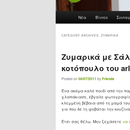
Main menu
Νέα
Skip to primary content
Skip to secondary content
Βίντεο
Συνταγ
CATEGORY ARCHIVES:
ΖΥΜΑΡΙΚΆ
Ζυμαρικά με Σάλ
κοτόπουλο του arl
Posted on
06/07/2011
by
Friends
Ένα ακόμα καλό παιδί από την παρέ
χλαπάκιασε, έβγαλε φωτογραφία 
κλεμμένη βέβαια από τη μαμά του
γιο που δε τη φοβάται την κουζίνα
Έτσι σας θέλω. Μην ξεχάσετε
να 