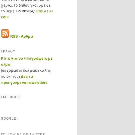
χέρια. Το δήθεν γκουρμέ δε
το θέμε.
Γουστάρζ;
Στείλε κι
εσύ!
RSS - Άρθρα
ΓΡΑΨΟΥ
Κλικ για να υπογράψεις με
αίμα
(δεχόμαστε και ρακή καλής
ποιότητος)
Δες τα
προηγούμενα newsletters
FACEBOOK
GOOGLE+
FOLLOW ME ON TWITTER