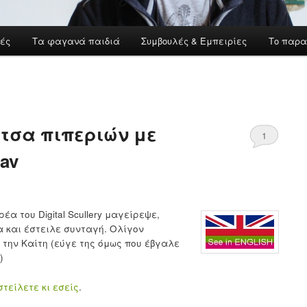
ές
Τα φαγανά παιδιά
Συμβουλές & Εμπειρίες
Το παρα
τσα πιπεριών με
1
av
α του Digital Scullery μαγείρεψε,
και έστειλε συνταγή. Ολίγον
 την Καίτη (εύγε της όμως που έβγαλε
)
στείλετε κι εσείς
.