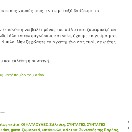
ν στους χυμούς τους, εν τω μεταξύ βράζουμε τα
ν επισκέπτη να βάλει μόνος του σάλτα και ζυμαρικά,ή αν
θεί όλο τα αναμιγνύουμε και voila, έχουμε το γεύμα μας
ι άμυλο. Μην ξεχάσετε το αγαπημένο σας τυρί, σε φέτες
ου και εκλάπη η συνταγή.
——
——
ρίως πιάτα
,
ΟΙ ΦΑΤΑΟΥΛΕΣ
,
Σάλτσες
,
ΣΥΝΤΑΓΕΣ
,
ΣΥΝΤΑΓΕΣ
arlav
,
guest
,
ζυμαρικά
,
κοτόπουλο
,
σάλτσα
,
Συνταγές της Παρέας
,