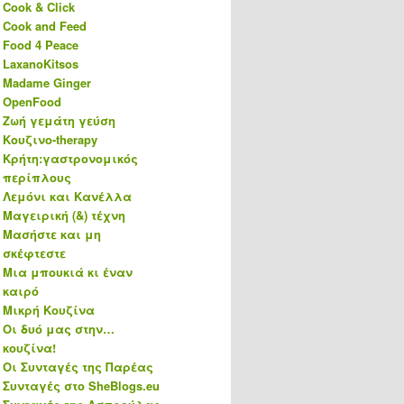
Cook & Click
Cook and Feed
Food 4 Peace
LaxanoKitsos
Madame Ginger
OpenFood
Ζωή γεμάτη γεύση
Κουζινο-therapy
Κρήτη:γαστρονομικός
περίπλους
Λεμόνι και Κανέλλα
Μαγειρική (&) τέχνη
Μασήστε και μη
σκέφτεστε
Μια μπουκιά κι έναν
καιρό
Μικρή Κουζίνα
Οι δυό μας στην…
κουζίνα!
Οι Συνταγές της Παρέας
Συνταγές στο SheBlogs.eu