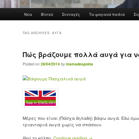
Main menu
Νέα
Βίντεο
Συνταγές
Τα φαγανά παιδιά
Συ
Skip to primary content
Skip to secondary content
TAG ARCHIVES:
ΑΥΓΆ
Πώς βράζουμε πολλά αυγά για ν
Posted on
28/04/2014
by
mamadespoina
Μέρες που είναι (Πάσχα δηλαδή) βάφω αυγά. Εδώ όμω
τριανταριά αυγά χωρίς να σπάσουν.
Ιδού το κόλπο.
Continue reading
→