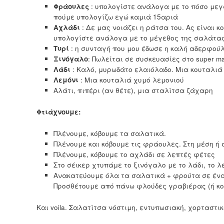
Φράουλες
: υπολογίστε ανάλογα με το πόσο μεγ
πούμε υπολογίζω εγώ καμιά 15αριά
Αχλάδι
: Δε μας νοιάζει η ράτσα του. Ας είναι κ
υπολογίστε ανάλογα με το μέγεθος της σαλάτας
Τυρί
: η συνταγή που μου έδωσε η καλή αδερφού
Ξινόγαλο
: Πωλείται σε συσκευασίες στο super m
Λάδι
: Καλό, μυρωδάτο ελαιόλαδο. Μια κουταλι
Λεμόνι
: Μια κουταλιά χυμό λεμονιού
Αλάτι, πιπέρι (αν θέτε), μια σταλίτσα ζάχαρη
Φτιάχνουμε:
Πλένουμε, κόβουμε τα σαλατικά.
Πλένουμε και κόβουμε τις φράουλες. Στη μέση ή 
Πλένουμε, κόβουμε το αχλάδι σε λεπτές φέτες
Στο σέικερ χτυπάμε το ξινόγαλο με το λάδι, το λ
Ανακατεύουμε όλα τα σαλατικά + φρούτα σε ένα
Προσθέτουμε από πάνω φλούδες γραβιέρας (ή κ
Και voila. Σαλατίτσα νόστιμη, εντυπωσιακή, χορταστι