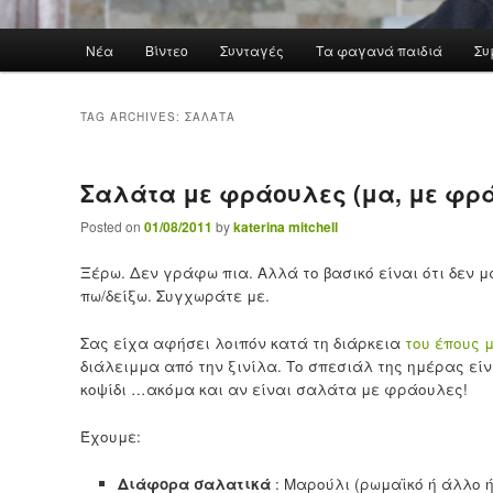
Main menu
Νέα
Βίντεο
Συνταγές
Τα φαγανά παιδιά
Συ
Skip to primary content
Skip to secondary content
TAG ARCHIVES:
ΣΑΛΆΤΑ
Σαλάτα με φράουλες (μα, με φρά
Posted on
01/08/2011
by
katerina mitchell
Ξέρω. Δεν γράφω πια. Αλλά το βασικό είναι ότι δεν μ
πω/δείξω. Συγχωράτε με.
Σας είχα αφήσει λοιπόν κατά τη διάρκεια
του έπους μ
διάλειμμα από την ξινίλα. Το σπεσιάλ της ημέρας εί
κοψίδι …ακόμα και αν είναι σαλάτα με φράουλες!
Έχουμε:
Διάφορα σαλατικά
: Μαρούλι (ρωμαϊκό ή άλλο ή