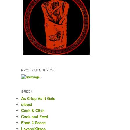
PROUD MEMBER OF
GREEK
As Crisp As It Gets
cibusi
Cook & Click
Cook and Feed
Food 4 Peace
LaxanoKitsos