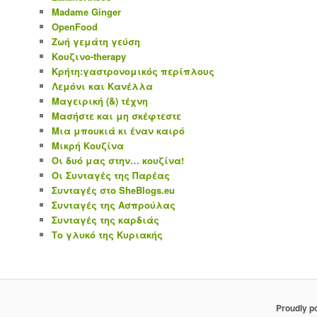
Madame Ginger
OpenFood
Ζωή γεμάτη γεύση
Κουζινο-therapy
Κρήτη:γαστρονομικός περίπλους
Λεμόνι και Κανέλλα
Μαγειρική (&) τέχνη
Μασήστε και μη σκέφτεστε
Μια μπουκιά κι έναν καιρό
Μικρή Κουζίνα
Οι δυό μας στην… κουζίνα!
Οι Συνταγές της Παρέας
Συνταγές στο SheBlogs.eu
Συνταγές της Ασπρούλας
Συνταγές της καρδιάς
Το γλυκό της Κυριακής
Proudly p