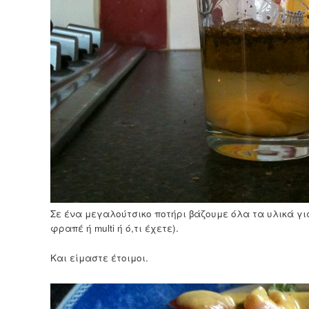
Σε ένα μεγαλούτσικο ποτήρι βάζουμε όλα τα υλικά για 
φραπέ ή multi ή ό,τι έχετε).
Και είμαστε έτοιμοι.