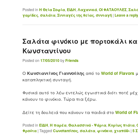
Posted in
H Θεία Σοφία
,
ΕΙΔΗ
,
Λαχανικά
,
ΟΙ ΦΑΤΑΟΥΛΕΣ
,
Σαλά
γαρίδες
,
σαλάτα
,
Συνταγές της θείας
,
συνταγή
|
Leave a repl
Σαλάτα φινόκιο με πορτοκάλι κα
Κωνσταντίνου
Posted on
17/05/2010
by
Friends
Ο
Κωνσταντίνος Γιαννούλης
από το
World of Flavors
μ
καταπληκτική συνταγή.
Φυσικά αυτό το λέω εντελώς εγωιστικά διότι ποτέ μέχ
κάνουν το φινόκιο. Τώρα πια ξέρω.
Δείτε τη δουλειά που κάνουν τα παιδιά στο
World of F
Posted in
ΕΙΔΗ
,
Η παρέα
,
Θαλασσινά - Ψάρια
,
Κυρίως πιάτα
,
Φρούτα
|
Tagged
Cωνσtantίnoς
,
σαλάτα
,
φινόκιο
,
χταπόδι
|
5
Σ