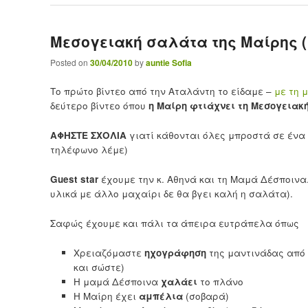
Μεσογειακή σαλάτα της Μαίρης (
Posted on
30/04/2010
by
auntie Sofia
Το πρώτο βίντεο από την Αταλάντη το είδαμε –
με τη 
δεύτερο βίντεο όπου
η Μαίρη φτιάχνει τη Μεσογειακ
ΑΦΗΣΤΕ ΣΧΟΛΙΑ
γιατί κάθονται όλες μπροστά σε ένα 
τηλέφωνο λέμε)
Guest star
έχουμε την κ. Αθηνά και τη Μαμά Δέσποινα
υλικά με άλλο μαχαίρι δε θα βγει καλή η σαλάτα).
Σαφώς έχουμε και πάλι τα άπειρα ευτράπελα όπως
Χρειαζόμαστε
ηχογράφηση
της μαντινάδας από 
και σώστε)
Η μαμά Δέσποινα
χαλάει
το πλάνο
Η Μαίρη έχει
αμπέλια
(σοβαρά)