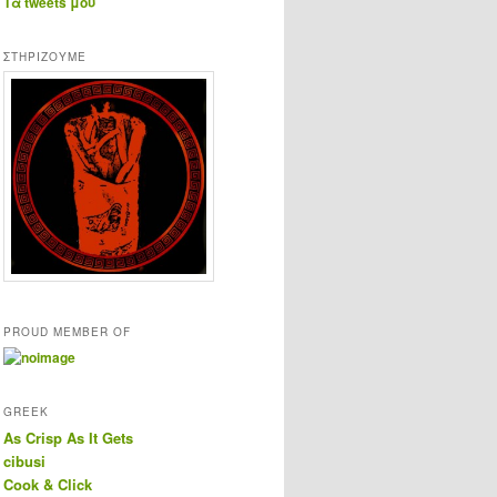
Τα tweets μου
ΣΤΗΡΊΖΟΥΜΕ
PROUD MEMBER OF
GREEK
As Crisp As It Gets
cibusi
Cook & Click