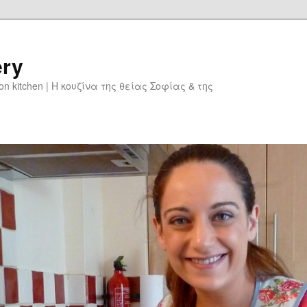
ery
don kitchen | Η κουζίνα της θείας Σοφίας & της