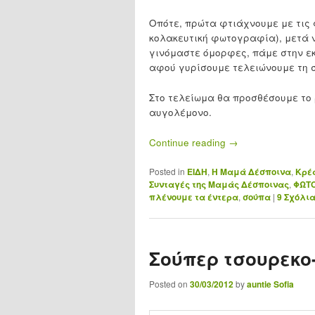
Οπότε, πρώτα φτιάχνουμε με τις 
κολακευτική φωτογραφία), μετά 
γινόμαστε όμορφες, πάμε στην εκκ
αφού γυρίσουμε τελειώνουμε τη 
Στο τελείωμα θα προσθέσουμε το ρ
αυγολέμονο.
Continue reading
→
Posted in
ΕΙΔΗ
,
Η Μαμά Δέσποινα
,
Κρέα
Συνταγές της Μαμάς Δέσποινας
,
ΦΩΤΟ
πλένουμε τα έντερα
,
σούπα
|
9
Σχόλι
Σούπερ τσουρεκο
Posted on
30/03/2012
by
auntie Sofia