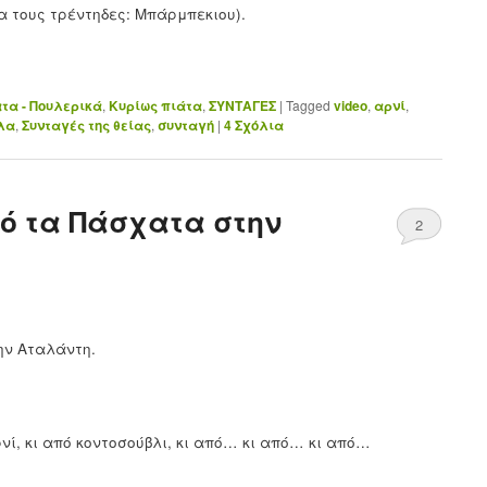
α τους τρέντηδες: Μπάρμπεκιου).
τα - Πουλερικά
,
Κυρίως πιάτα
,
ΣΥΝΤΑΓΕΣ
|
Tagged
video
,
αρνί
,
λα
,
Συνταγές της θείας
,
συνταγή
|
4
Σχόλια
ό τα Πάσχατα στην
2
ην Αταλάντη.
νί, κι από κοντοσούβλι, κι από… κι από… κι από…