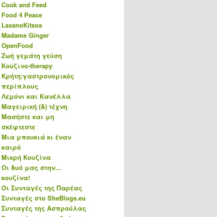
Cook and Feed
Food 4 Peace
LaxanoKitsos
Madame Ginger
OpenFood
Ζωή γεμάτη γεύση
Κουζινο-therapy
Κρήτη:γαστρονομικός
περίπλους
Λεμόνι και Κανέλλα
Μαγειρική (&) τέχνη
Μασήστε και μη
σκέφτεστε
Μια μπουκιά κι έναν
καιρό
Μικρή Κουζίνα
Οι δυό μας στην…
κουζίνα!
Οι Συνταγές της Παρέας
Συνταγές στο SheBlogs.eu
Συνταγές της Ασπρούλας