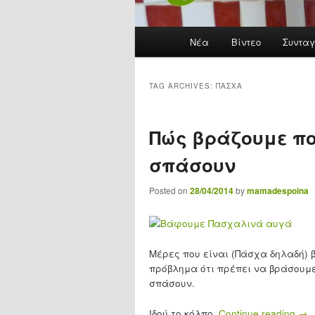
Main menu
Νέα
Skip to primary content
Skip to secondary content
Βίντεο
Συνταγ
TAG ARCHIVES:
ΠΆΣΧΑ
Πώς βράζουμε π
σπάσουν
Posted on
28/04/2014
by
mamadespoina
Μέρες που είναι (Πάσχα δηλαδή) 
πρόβλημα ότι πρέπει να βράσουμ
σπάσουν.
Ιδού το κόλπο.
Continue reading
→