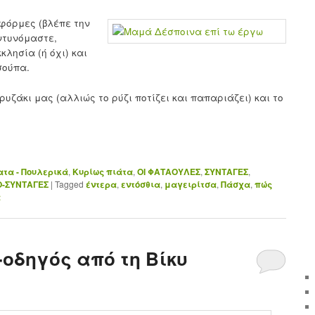
φόρμες (βλέπε την
ντυνόμαστε,
λησία (ή όχι) και
σούπα.
υζάκι μας (αλλιώς το ρύζι ποτίζει και παπαριάζει) και το
τα - Πουλερικά
,
Κυρίως πιάτα
,
ΟΙ ΦΑΤΑΟΥΛΕΣ
,
ΣΥΝΤΑΓΕΣ
,
-ΣΥΝΤΑΓΕΣ
|
Tagged
έντερα
,
εντόσθια
,
μαγειρίτσα
,
Πάσχα
,
πώς
α
-οδηγός από τη Βίκυ