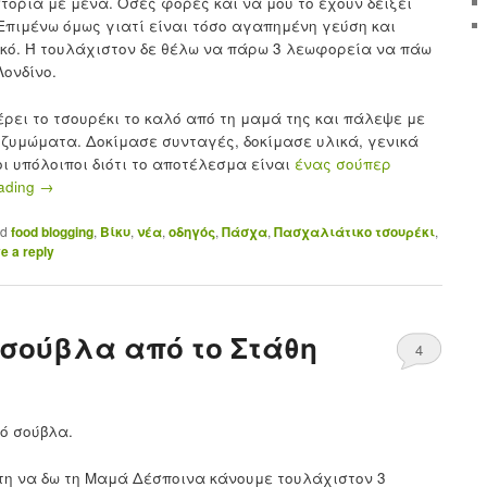
στορία με μένα. Όσες φορές και να μου το έχουν δείξει
Επιμένω όμως γιατί είναι τόσο αγαπημένη γεύση και
ικό. Ή τουλάχιστον δε θέλω να πάρω 3 λεωφορεία να πάω
Λονδίνο.
έρει το τσουρέκι το καλό από τη μαμά της και πάλεψε με
α ζυμώματα. Δοκίμασε συνταγές, δοκίμασε υλικά, γενικά
ι υπόλοιποι διότι το αποτέλεσμα είναι
ένας σούπερ
eading
→
ed
food blogging
,
Βίκυ
,
νέα
,
οδηγός
,
Πάσχα
,
Πασχαλιάτικο τσουρέκι
,
e a reply
η σούβλα από το Στάθη
4
ό σούβλα.
η να δω τη Μαμά Δέσποινα κάνουμε τουλάχιστον 3