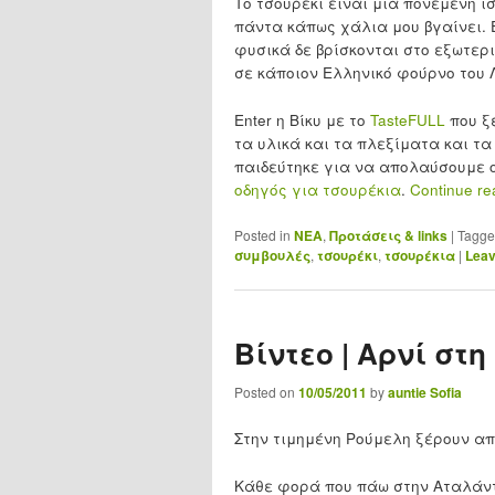
Το τσουρέκι είναι μια πονεμένη ι
πάντα κάπως χάλια μου βγαίνει. 
φυσικά δε βρίσκονται στο εξωτερ
σε κάποιον Ελληνικό φούρνο του 
Enter η Βίκυ με το
TasteFULL
που ξ
τα υλικά και τα πλεξίματα και τ
παιδεύτηκε για να απολαύσουμε ο
οδηγός για τσουρέκια
.
Continue r
Posted in
ΝΕΑ
,
Προτάσεις & links
|
Tagg
συμβουλές
,
τσουρέκι
,
τσουρέκια
|
Leav
Βίντεο | Αρνί στ
Posted on
10/05/2011
by
auntie Sofia
Στην τιμημένη Ρούμελη ξέρουν απ
Κάθε φορά που πάω στην Αταλάντ