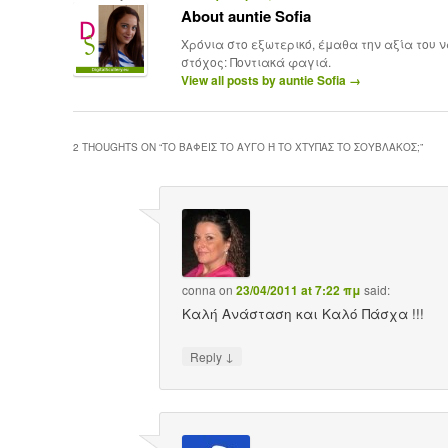
About auntie Sofia
Χρόνια στο εξωτερικό, έμαθα την αξία του 
στόχος: Ποντιακά φαγιά.
View all posts by auntie Sofia
→
2 THOUGHTS ON “
ΤΟ ΒΆΦΕΙΣ ΤΟ ΑΥΓΌ Ή ΤΟ ΧΤΥΠΆΣ ΤΟ ΣΟΎΒΛΑΚΟΣ;
”
conna
on
23/04/2011 at 7:22 πμ
said:
Καλή Ανάσταση και Καλό Πάσχα !!!
↓
Reply