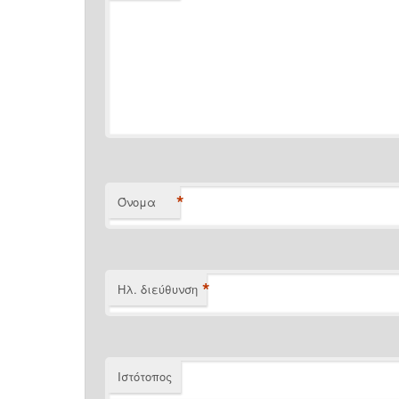
*
Όνομα
*
Ηλ. διεύθυνση
Ιστότοπος