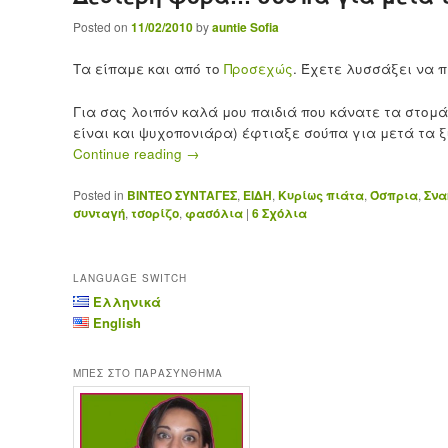
Posted on
11/02/2010
by
auntie Sofia
Τα είπαμε και από το
Προσεχώς
. Έχετε λυσσάξει να π
Για σας λοιπόν καλά μου παιδιά που κάνατε τα στομ
είναι και ψυχοπονιάρα) έφτιαξε σούπα για μετά τα ξύ
Continue reading
→
Posted in
ΒΙΝΤΕΟ ΣΥΝΤΑΓΕΣ
,
ΕΙΔΗ
,
Κυρίως πιάτα
,
Όσπρια
,
Σνα
συνταγή
,
τσορίζο
,
φασόλια
|
6
Σχόλια
LANGUAGE SWITCH
Ελληνικά
English
ΜΠΕΣ ΣΤΟ ΠΑΡΑΣΥΝΘΗΜΑ