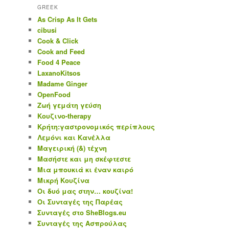
GREEK
As Crisp As It Gets
cibusi
Cook & Click
Cook and Feed
Food 4 Peace
LaxanoKitsos
Madame Ginger
OpenFood
Ζωή γεμάτη γεύση
Κουζινο-therapy
Κρήτη:γαστρονομικός περίπλους
Λεμόνι και Κανέλλα
Μαγειρική (&) τέχνη
Μασήστε και μη σκέφτεστε
Μια μπουκιά κι έναν καιρό
Μικρή Κουζίνα
Οι δυό μας στην… κουζίνα!
Οι Συνταγές της Παρέας
Συνταγές στο SheBlogs.eu
Συνταγές της Ασπρούλας