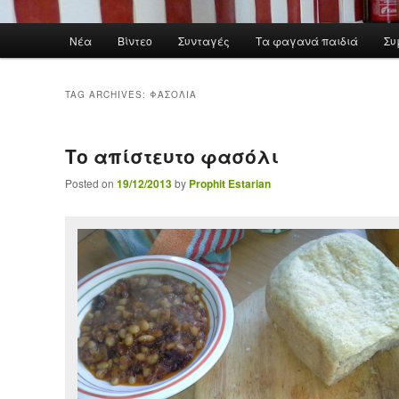
Main menu
Νέα
Βίντεο
Συνταγές
Τα φαγανά παιδιά
Συ
Skip to primary content
Skip to secondary content
TAG ARCHIVES:
ΦΑΣΌΛΙΑ
Το απίστευτο φασόλι
Posted on
19/12/2013
by
Prophit Estarian