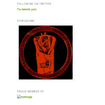
FOLLOW ME ON TWITTER
Τα tweets μου
ΣΤΗΡΊΖΟΥΜΕ
PROUD MEMBER OF