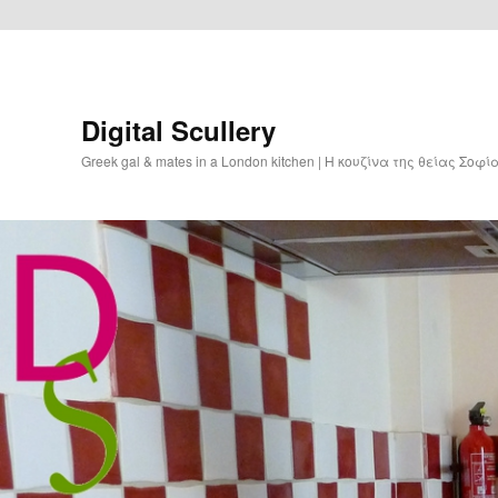
Digital Scullery
Greek gal & mates in a London kitchen | Η κουζίνα της θείας Σοφ