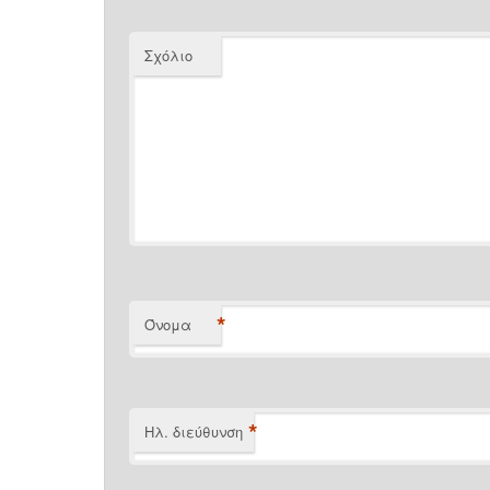
Σχόλιο
*
Όνομα
*
Ηλ. διεύθυνση