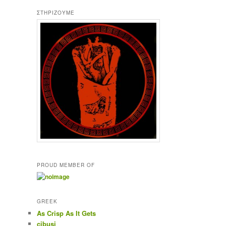
ΣΤΗΡΊΖΟΥΜΕ
PROUD MEMBER OF
GREEK
As Crisp As It Gets
cibusi