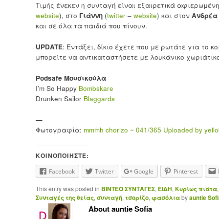
Τιμής ένεκεν η συνταγή είναι εξαιρετικά αφιερωμέν
website
), στο
Γιάννη
(
twitter
–
website
) και στον
Ανδρέα
και σε όλα τα παιδιά που πίνουν.
UPDATE
: Εντάξει, δίκιο έχετε που με ρωτάτε για το κ
μπορείτε να αντικαταστήσετε με λουκάνικο χωριάτικο
Podsafe Μουσικούλα
I’m So Happy
Bombskare
Drunken Sailor
Blaggards
—
Φωτογραφία:
mmmh chorizo ~ 041/365 Uploaded by yel
ΚΟΙΝΟΠΟΙΉΣΤΕ:
Facebook
Twitter
Google
Pinterest
This entry was posted in
ΒΙΝΤΕΟ ΣΥΝΤΑΓΕΣ
,
ΕΙΔΗ
,
Κυρίως πιάτα
Συνταγές της θείας
,
συνταγή
,
τσορίζο
,
φασόλια
by
auntie Sof
About auntie Sofia