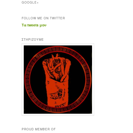
GOOGLE+
FOLLOW ME ON TWITTER
Τα tweets μου
ΣΤΗΡΊΖΟΥΜΕ
PROUD MEMBER OF