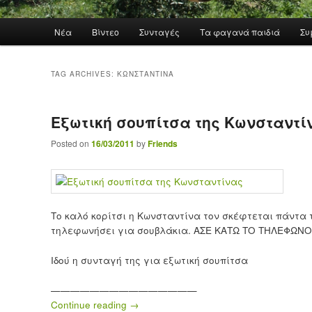
Main menu
Νέα
Βίντεο
Συνταγές
Τα φαγανά παιδιά
Συ
Skip to primary content
Skip to secondary content
TAG ARCHIVES:
ΚΩΝΣΤΑΝΤΊΝΑ
Εξωτική σουπίτσα της Κωνσταντί
Posted on
16/03/2011
by
Friends
Το καλό κορίτσι η Κωνσταντίνα τον σκέφτεται πάντα τ
τηλεφωνήσει για σουβλάκια. ΑΣΕ ΚΑΤΩ ΤΟ ΤΗΛΕΦΩΝΟ
Ιδού η συνταγή της για εξωτική σουπίτσα
———————————————
Continue reading
→