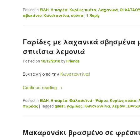
Posted in
ΕΙΔΗ
,
Η παρέα
,
Κυρίως πιάτα
,
Λαχανικά
,
ΟΙ ΦΑΤΑΟ
αβοκάντο
,
Κωνσταντίνα
,
σούπα
|
1
Reply
Γαρίδες με λαχανικά σβησμένα 
σπιτίσια λεμονιά
Posted on
10/12/2010
by
Friends
Συνταγή από την
Κωνσταντίνα
!
Continue reading
→
Posted in
ΕΙΔΗ
,
Η παρέα
,
Θαλασσινά - Ψάρια
,
Κυρίως πιάτα
,
παρέας
|
Tagged
guest
,
γαρίδες
,
Κωνσταντίνα
,
λεμόνι
,
Συνταγ
Μακαρονάκι βρασμένο σε φρέσκι