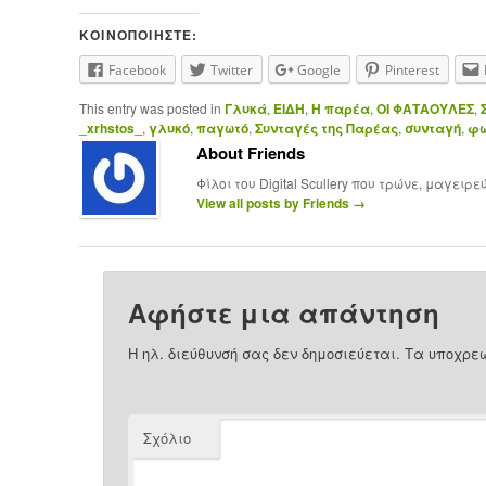
ΚΟΙΝΟΠΟΙΉΣΤΕ:
Facebook
Twitter
Google
Pinterest
This entry was posted in
Γλυκά
,
ΕΙΔΗ
,
Η παρέα
,
ΟΙ ΦΑΤΑΟΥΛΕΣ
,
_xrhstos_
,
γλυκό
,
παγωτό
,
Συνταγές της Παρέας
,
συνταγή
,
φω
About Friends
Φίλοι του Digital Scullery που τρώνε, μαγειρ
View all posts by Friends
→
Αφήστε μια απάντηση
Η ηλ. διεύθυνσή σας δεν δημοσιεύεται.
Τα υποχρεω
Σχόλιο