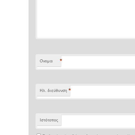
*
Όνομα
*
Ηλ. διεύθυνση
Ιστότοπος