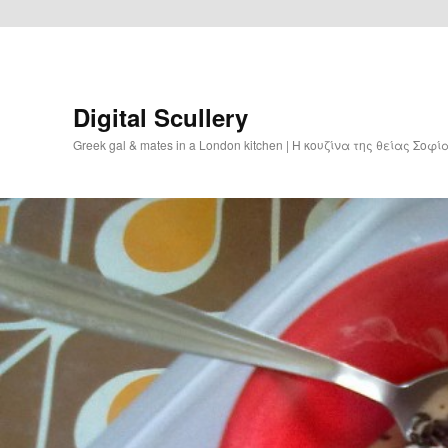
Digital Scullery
Greek gal & mates in a London kitchen | Η κουζίνα της θείας Σοφ