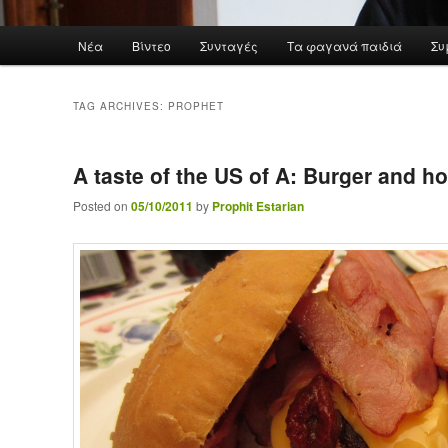
Main menu
Νέα
Βίντεο
Συνταγές
Τα φαγανά παιδιά
Συ
Skip to primary content
Skip to secondary content
TAG ARCHIVES:
PROPHET
A taste of the US of A: Burger and
Posted on
05/10/2011
by
Prophit Estarian