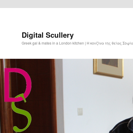
Digital Scullery
Greek gal & mates in a London kitchen | Η κουζίνα της θείας Σοφ