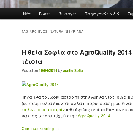
Main menu
Νέα
Βίντεο
Συνταγές
Τα φαγανά παιδιά
Συ
Skip to primary content
Skip to secondary content
TAG ARCHIVES:
NATURA NISYRIANA
Η θεία Σοφία στο AgroQuality 201
τέτοια
Posted on
10/04/2014
by
auntie Sofia
Πήγα ένα ταξιδάκι αστραπή στην Αθήνα γιατί είχα μ
(κουτσομπολιά έπονται αλλά η παρουσίαση μου είνα
το βίντεο με το σιρόν
ο Θεόφιλος από το Ραγιάν και κ
να φας αν σου τύχει) στην
AgroQuality 2014
.
Continue reading
→