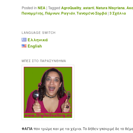
Posted in
ΝΕΑ
|
Tagged
AgroQuality
,
astarti
,
Natura Nisyriana
,
Ακ
Πανορμίτης
,
Πάρνων
,
Ραγιάν
,
Τανομένο Σορβά
|
3
Σχόλια
LANGUAGE SWITCH
Ελληνικά
English
ΜΠΕΣ ΣΤΟ ΠΑΡΑΣΥΝΘΗΜΑ
ΦΑΓΙΑ
που τρώμε και με τα χέρια. Το δήθεν γκουρμέ δε το θέμ