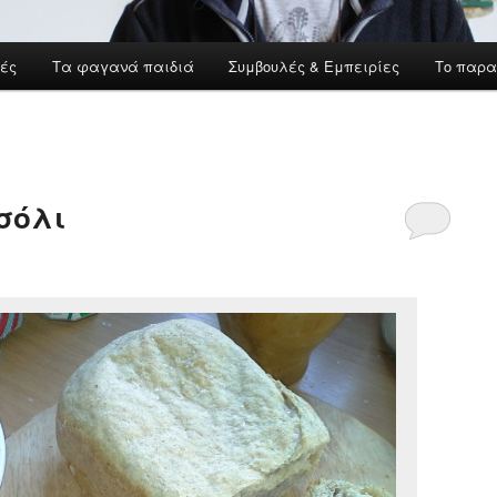
ές
Τα φαγανά παιδιά
Συμβουλές & Εμπειρίες
Το παρα
σόλι