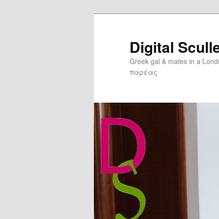
Digital Scull
Greek gal & mates in a Lon
παρέας