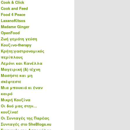
Cook & Click
Cook and Feed
Food 4 Peace
LaxanoKitsos
Madame Ginger
OpenFood
Ζωή γεμάτη γεύση
Κουζινο-therapy
Κρήτη:γαστρονομικός
περίπλους
Λεμόνι και Κανέλλα
Μαγειρική (&) τέχνη
Μασήστε και μη
σκέφτεστε
Μια μπουκιά κι έναν
καιρό
Μικρή Κουζίνα
Οι δυό μας στην…
κουζίνα!
Οι Συνταγές της Παρέας
Συνταγές στο SheBlogs.eu