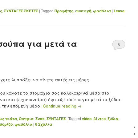
ς
,
ΣΥΝΤΑΓΕΣ ΣΚΕΤΕΣ
|
Tagged
Προφήτης
,
συνταγή
,
φασόλια
|
Leave
ούπα για μετά τα
6
Έχετε λυσσάξει να πίνετε αυτές τις μέρες.
που κάνατε τα στομάχια σας καλοκαιρινά μέσα στο
ίναι και ψυχοπονιάρα) έφτιαξε σούπα για μετά τα ξύδια.
ε την επόμενη μέρα.
Continue reading
→
ως πιάτα
,
Όσπρια
,
Σνακ
,
ΣΥΝΤΑΓΕΣ
|
Tagged
video
,
βίντεο
,
ξύδια
,
σορίζο
,
φασόλια
|
6
Σχόλια