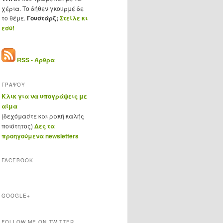
χέρια. Το δήθεν γκουρμέ δε
το θέμε.
Γουστάρζ;
Στείλε κι
εσύ!
RSS - Άρθρα
ΓΡΑΨΟΥ
Κλικ για να υπογράψεις με
αίμα
(δεχόμαστε και ρακή καλής
ποιότητος)
Δες τα
προηγούμενα newsletters
FACEBOOK
GOOGLE+
FOLLOW ME ON TWITTER