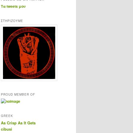
Τα tweets μου
ΣΤΗΡΊΖΟΥΜΕ
PROUD MEMBER OF
GREEK
As Crisp As It Gets
cibusi