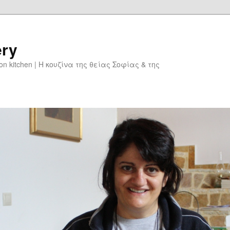
ery
don kitchen | Η κουζίνα της θείας Σοφίας & της