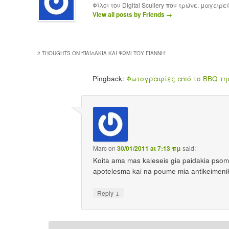
Φίλοι του Digital Scullery που τρώνε, μαγειρ
View all posts by Friends
→
2 THOUGHTS ON “
ΠΑΪΔΆΚΙΑ ΚΑΙ ΨΩΜΊ ΤΟΥ ΓΙΆΝΝΗ
”
Pingback:
Φωτογραφίες από το BBQ τη
Marc
on
30/01/2011 at 7:13 πμ
said:
Koita ama mas kaleseis gia paidakia psom
apotelesma kai na poume mia antikeimeni
↓
Reply