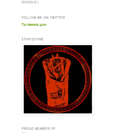
GOOGLE+
FOLLOW ME ON TWITTER
Τα tweets μου
ΣΤΗΡΊΖΟΥΜΕ
PROUD MEMBER OF