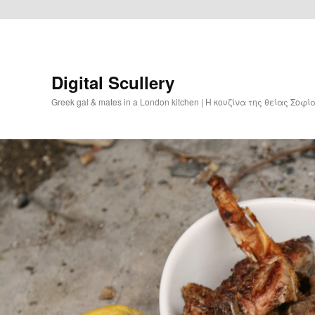
Digital Scullery
Greek gal & mates in a London kitchen | Η κουζίνα της θείας Σοφ