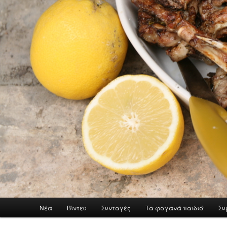
Main menu
Νέα
Βίντεο
Συνταγές
Τα φαγανά παιδιά
Συ
Skip to primary content