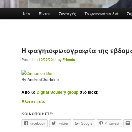
Main menu
Νέα
Βίντεο
Συνταγές
Τα φαγανά παιδιά
Συ
Skip to primary content
Η φαγητοφωτογραφία της εβδομ
Posted on
10/02/2011
by
Friends
By AndreaCharlaine
Από το
Digital Scullery group
στο flickr.
Έλα κι εσύ
.
ΚΟΙΝΟΠΟΙΉΣΤΕ:
Facebook
Twitter
Google
Pinterest