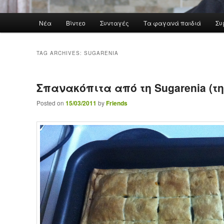
Main menu
Νέα
Βίντεο
Συνταγές
Τα φαγανά παιδιά
Συ
Skip to primary content
Skip to secondary content
TAG ARCHIVES:
SUGARENIA
Σπανακόπιτα από τη Sugarenia (τ
Posted on
15/03/2011
by
Friends