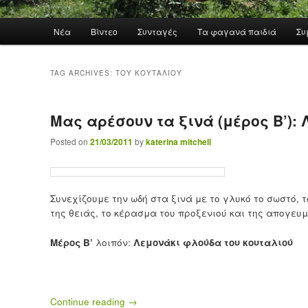
Main menu
Νέα
Βίντεο
Συνταγές
Τα φαγανά παιδιά
Συ
Skip to primary content
Skip to secondary content
TAG ARCHIVES:
ΤΟΥ ΚΟΥΤΑΛΙΟΎ
Μας αρέσουν τα ξινά (μέρος Β’):
Posted on
21/03/2011
by
katerina mitchell
Συνεχίζουμε την ωδή στα ξινά με το γλυκό το σωστό, 
της θειάς, το κέρασμα του προξενιού και της απογευ
Μέρος Β’
λοιπόν:
Λεμονάκι φλούδα του κουταλιού
Continue reading
→