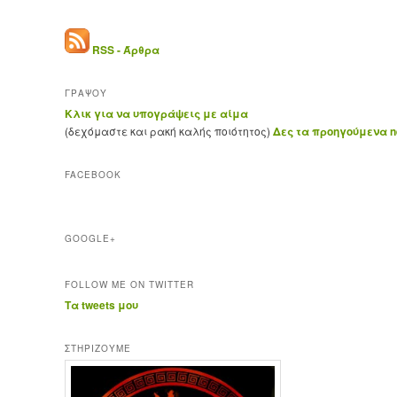
RSS - Άρθρα
ΓΡΑΨΟΥ
Κλικ για να υπογράψεις με αίμα
(δεχόμαστε και ρακή καλής ποιότητος)
Δες τα προηγούμενα ne
FACEBOOK
GOOGLE+
FOLLOW ME ON TWITTER
Τα tweets μου
ΣΤΗΡΊΖΟΥΜΕ