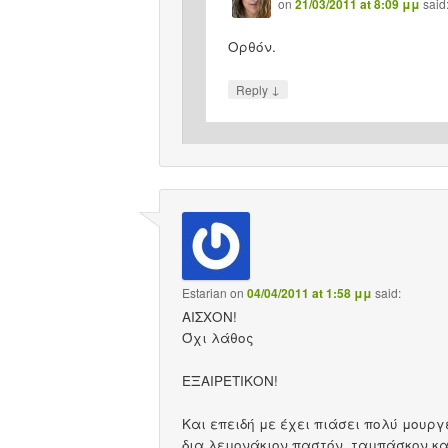
on
21/03/2011 at 8:09 μμ
said
Ορθόν.
↓
Reply
Estarian
on
04/04/2011 at 1:58 μμ
said:
AIΣΧΟΝ!
Όχι λάθος
ΕΞΑΙΡΕΤΙΚΟΝ!
Και επειδή με έχει πιάσει πολύ μουρ
δια λεμονάκιον παστόν, ταμπάσκον κα