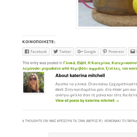
ΚΟΙΝΟΠΟΙΉΣΤΕ:
Facebook
Twitter
Google
Pinterest
This entry was posted in
Γλυκά
,
ΕΙΔΗ
,
Η Κατερίνα
,
Κατερινοσυν
λεμονάκι μυρωδάτο από περιβόλι αφράτο
,
ξινίλες
,
του κου
About katerina mitchell
Αγαπώ τα γλυκά. Όταν κάνω ζαχαροπλαστική
devil. Στην κατσαρόλα μου, στο mixer μου κ
ανοίγω φύλλο σαν τη μάνα και τότε θα δείτε
View all posts by katerina mitchell
→
9 THOUGHTS ON “
ΜΑΣ ΑΡΈΣΟΥΝ ΤΑ ΞΙΝΆ (ΜΈΡΟΣ Β’): ΛΕΜΟΝΆΚΙ ΤΟ ΠΑΡΑ