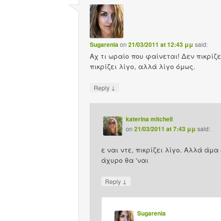
Sugarenia
on
21/03/2011 at 12:43 μμ
said:
Αχ τι ωραίο που φαίνεται! Δεν πικρίζ
πικρίζει λίγο, αλλά λίγο όμως.
↓
Reply
katerina mitchell
on
21/03/2011 at 7:43 μμ
said:
ε ναι ντε, πικρίζει λίγο. Αλλά άμα
άχυρο θα ‘ναι
↓
Reply
Sugarenia