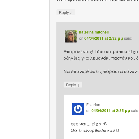
↓
Reply
katerina mitchell
on
04/04/2011 at 2:32 μμ
said:
Απαράδεκτος! Τόσο καιρό που είχ
οδηγίες για λεμονάκι παστόν και δ
Να επανορθώσεις πάραυτα κάνοντα
↓
Reply
Estarian
on
04/04/2011 at 2:35 μμ
said
εεε ναι,,, είχα :S
Θα επανορθώσω καλε!