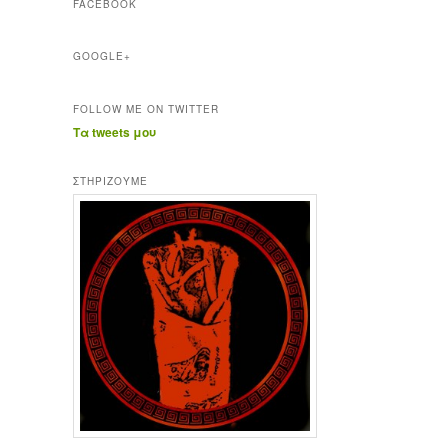
FACEBOOK
GOOGLE+
FOLLOW ME ON TWITTER
Τα tweets μου
ΣΤΗΡΊΖΟΥΜΕ