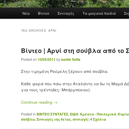
Main menu
Νέα
Βίντεο
Συνταγές
Τα φαγανά παιδιά
Συ
Skip to primary content
Skip to secondary content
TAG ARCHIVES:
ΑΡΝΊ
Βίντεο | Αρνί στη σούβλα από το 
Posted on
10/05/2011
by
auntie Sofia
Στην τιμημένη Ρούμελη ξέρουν από σούβλα.
Κάθε φορά που πάω στην Αταλάντη να δω τη Μαμά Δέ
για τους τρέντηδες: Μπάρμπεκιου).
Continue reading
→
Posted in
ΒΙΝΤΕΟ ΣΥΝΤΑΓΕΣ
,
ΕΙΔΗ
,
Κρέατα - Πουλερικά
,
Κυρίω
σούβλα
,
Συνταγές της θείας
,
συνταγή
|
4
Σχόλια