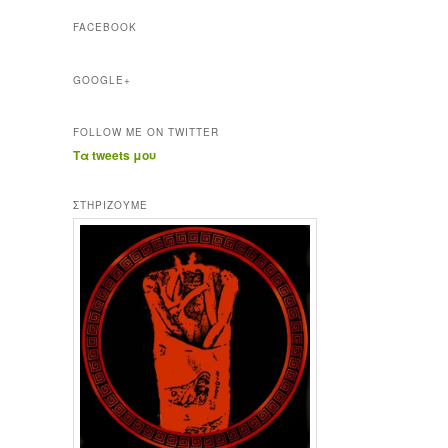
FACEBOOK
GOOGLE+
FOLLOW ME ON TWITTER
Τα tweets μου
ΣΤΗΡΊΖΟΥΜΕ