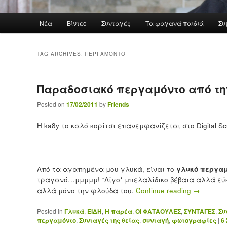
Main menu
Νέα
Βίντεο
Συνταγές
Τα φαγανά παιδιά
Συ
Skip to primary content
Skip to secondary content
TAG ARCHIVES:
ΠΕΡΓΑΜΌΝΤΟ
Παραδοσιακό περγαμόντο από τη
Posted on
17/02/2011
by
Friends
Η ka8y το καλό κορίτσι επανεμφανίζεται στο Digital 
——————–
Από τα αγαπημένα μου γλυκά, είναι το
γλυκό περγαμ
τραγανό…μμμμμ! *Λίγο* μπελαλίδικο βέβαια αλλά εύ
αλλά μόνο την φλούδα του.
Continue reading
→
Posted in
Γλυκά
,
ΕΙΔΗ
,
Η παρέα
,
ΟΙ ΦΑΤΑΟΥΛΕΣ
,
ΣΥΝΤΑΓΕΣ
,
Συ
περγαμόντο
,
Συνταγές της θείας
,
συνταγή
,
φωτογραφίες
|
6