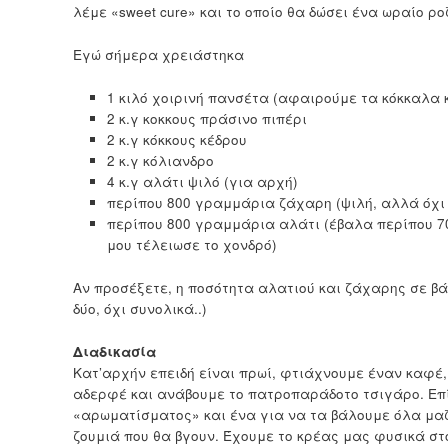
λέμε «sweet cure» και το οποίο θα δώσει ένα ωραίο ρ
Εγώ σήμερα χρειάστηκα
1 κιλό χοιρινή πανσέτα (αφαιρούμε τα κόκκαλα 
2 κ.γ κοκκους πράσινο πιπέρι
2 κ.γ κόκκους κέδρου
2 κ.γ κόλιανδρο
4 κ.γ αλάτι ψιλό (για αρχή)
περίπου 800 γραμμάρια ζάχαρη (ψιλή, αλλά όχι
περίπου 800 γραμμάρια αλάτι (έβαλα περίπου 70
μου τέλειωσε το χονδρό)
Αν προσέξετε, η ποσότητα αλατιού και ζάχαρης σε βά
δύο, όχι συνολικά..)
Διαδικασία
Κατ’αρχήν επειδή είναι πρωί, φτιάχνουμε έναν καφέ, 
αδερφέ και ανάβουμε το πατροπαράδοτο τσιγάρο. Επί
«αρωματίσματος» και ένα για να τα βάλουμε όλα μαζί
ζουμιά που θα βγουν. Έχουμε το κρέας μας φυσικά στ