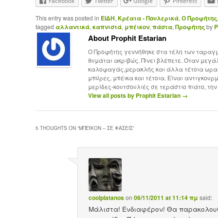
Facebook
Twitter
Google
Pinterest
This entry was posted in
ΕΙΔΗ
,
Κρέατα - Πουλερικά
,
Ο Προφήτης
tagged
αλλαντικά
,
καπνιστά
,
μπέικον
,
πάστα
,
Προφήτης
by
P
About Prophit Estarian
Ο Προφήτης γεννήθηκε στα τέλη των ταραγμέ
θυμάται ακριβώς. Πίνει βλέπετε. Όταν μεγ
καλοφαγάς,μερακλής και άλλα τέτοια ωραία,
μπύρες, μπέικα και τέτοια. Είναι αντιγκουρ
μερίδες-κουτσουλιές σε τεράστιο πιάτο, την
View all posts by Prophit Estarian
→
5 THOUGHTS ON “
ΜΠΈΪΚΟΝ – ΣΕ ΦΆΣΕΙΣ
”
coolplatanos
on
06/11/2011 at 11:14 πμ
said:
Μάλιστα! Ενδιαφέρον! Θα παρακολουθ