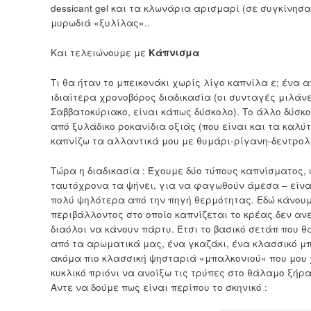
dessicant gel και τα κλωνάρια αρισμαρί (σε συγκίνησ
μυρωδιά «ξυλίλας»..
Και τελειώνουμε με
Κάπνισμα
Τι θα ήταν το μπεικονάκι χωρίς λίγο καπνίλα ε; ένα 
ιδιαίτερα χρονοβόρος διαδικασία (οι συνταγές μιλάν
Σαββατοκύριακο, είναι κάπως δύσκολο). Το άλλο δύσκο
από ξυλάδικο ροκανίδια οξιάς (που είναι και τα καλ
καπνίζω τα αλλαντικά μου με θυμάρι-ρίγανη-δεντρολ
Τώρα η διαδικασία : Έχουμε δύο τύπους καπνίσματος, 
ταυτόχρονα τα ψήνει, για να φαγωθούν άμεσα – είναι
πολύ ψηλότερα από την πηγή θερμότητας. Εδώ κάνουμ
περιβάλλοντος στο οποίο καπνίζεται το κρέας δεν ανε
διαόλοι να κάνουν πάρτυ. Έτσι το βασικό σετάπ που 
από τα αρωματικά μας, ένα γκαζάκι, ένα κλασσικό μπ
ακόμα πιο κλασσική ψησταριά «μπαλκονιού» που μου χ
κυκλικό πριόνι να ανοίξω τις τρύπες στο θάλαμο ξήρ
Αντε να δούμε πως είναι περίπου το σκηνικό :