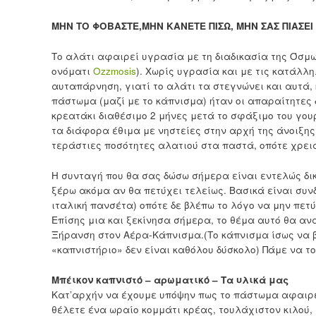
ΜΗΝ ΤΟ ΦΟΒΑΣΤΕ,ΜΗΝ ΚΑΝΕΤΕ ΠΙΣΩ, ΜΗΝ ΣΑΣ ΠΙΑΣΕΙ
Το αλάτι αφαιρεί υγρασία με τη διαδικασία της Όσμωσ
ονόματι
Ozzmosis
). Χωρίς υγρασία και με τις κατάλ
αυταπάρνηση, γιατί το αλάτι τα στεγνώνει και αυτά,
πάστωμα (μαζί με το κάπνισμα) ήταν οι απαραίτητες δ
κρεατάκι διαθέσιμο 2 μήνες μετά το σφάξιμο του γουρ
τα διάφορα έθιμα με νηστείες στην αρχή της άνοιξης,
τεράστιες ποσότητες αλατιού στα παστά, οπότε χρειαζ
Η συνταγή που θα σας δώσω σήμερα είναι εντελώς δικ
ξέρω ακόμα αν θα πετύχει τελείως. Βασικά είναι συν
ιταλική πανσέτα) οπότε δε βλέπω το λόγο να μην πετ
Επίσης μια και ξεκίνησα σήμερα, το θέμα αυτό θα αν
Ξήρανση στον Αέρα-Κάπνισμα.(Το κάπνισμα ίσως να β
«καπνιστήριο» δεν είναι καθόλου δύσκολο) Πάμε να τ
Μπέικον καπνιστό – αρωματικό – Τα υλικά μας
Κατ’αρχήν να έχουμε υπόψην πως το πάστωμα αφαιρεί
θέλετε ένα ωραίο κομμάτι κρέας, τουλάχιστον κιλού, 