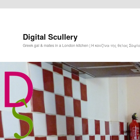
Digital Scullery
Greek gal & mates in a London kitchen | Η κουζίνα της θείας Σοφ