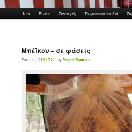
Main menu
Νέα
Βίντεο
Συνταγές
Τα φαγανά παιδιά
Συ
Skip to primary content
Μπέϊκον – σε φάσεις
Posted on
06/11/2011
by
Prophit Estarian